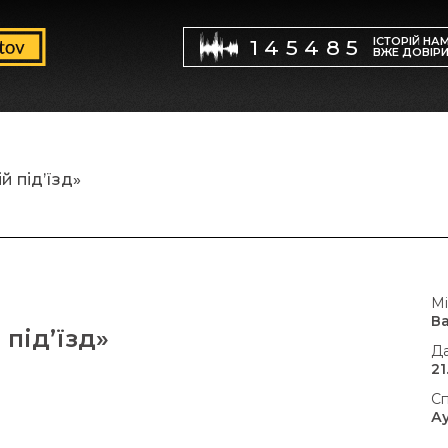
ІСТОРІЙ НА
145485
ВЖЕ ДОВІР
й під’їзд»
Мі
В
 під’їзд»
Да
21
Сп
А