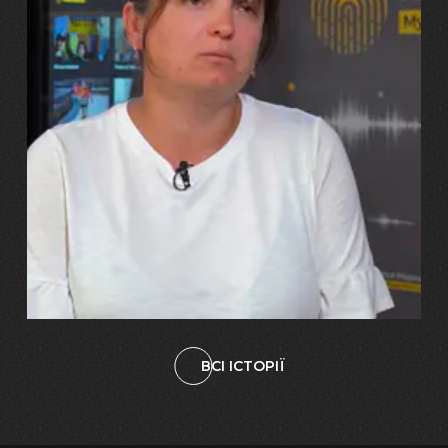
29.07.2026
Марина, Ваїд та Аміна Харченко
"Попри всі втрати, ми не
зламалися: тепер я бачу
свого вбитого чоловіка у
наших дітях"
ВСІ ІСТОРІЇ