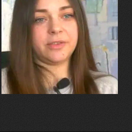
27.07.2026
Олександра Лініченко
"Я перенесла 11 операцій, та
плакала від фантомного
болю. Але маленька донька
бере за руку і змушує йти
далі"