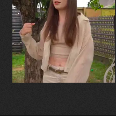
30.07.2026
Калина, Дарина та Віра Папроцькі
"Хвиля була, як від моря,
прозора і велика… Я ледве
встигла схопити племінницю"