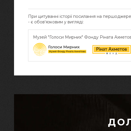
При цитуванні історії посилання на першоджер
- є обов‘язковим у вигляді:
Музей "Голоси Мирних" Фонду Ріната Ахмето
ДО