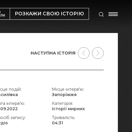
М
РОЗКАЖИ СВОЮ ІСТОРІЮ
ИЛИ
НАСТУПНА ІСТОРІЯ
сце подій:
Місце інтерв'ю:
асилівка
Запоріжжя
та інтерв'ю:
Категорія:
.09.2022
Історії мирних
осіб запису:
Тривалість:
удіо
04:31