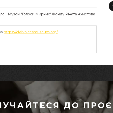
ело - Музей "Голоси Мирних" Фонду Ріната Ахметова
ва
https://civilvoicesmuseum.org/
ЛУЧАЙТЕСЯ ДО ПРОЄ