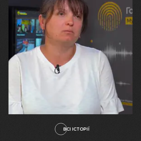
29.07.2026
Марина, Ваїд та Аміна Харченко
"Попри всі втрати, ми не
зламалися: тепер я бачу
свого вбитого чоловіка у
наших дітях"
ВСІ ІСТОРІЇ