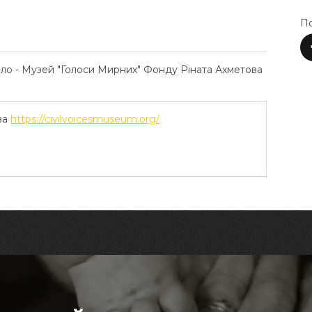
По
ело - Музей "Голоси Мирних" Фонду Ріната Ахметова
ва
https://civilvoicesmuseum.org/