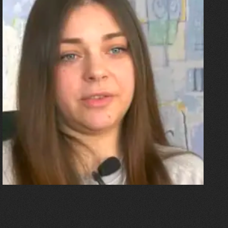
27.07.2026
Олександра Лініченко
"Я перенесла 11 операцій, та
плакала від фантомного
болю. Але маленька донька
бере за руку і змушує йти
далі"