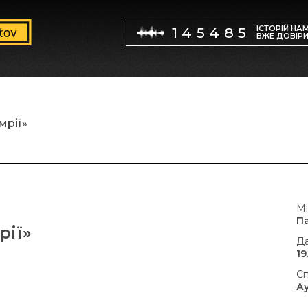
ІСТОРІЙ НА
145485
ВЖЕ ДОВІР
мрії»
Мі
П
рії»
Да
19
Сп
А