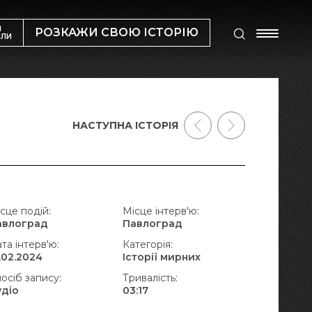
М
РОЗКАЖИ СВОЮ ІСТОРІЮ
ИЛИ
НАСТУПНА ІСТОРІЯ
сце подій:
Місце інтерв'ю:
авлоград
Павлоград
та інтерв'ю:
Категорія:
.02.2024
Історії мирних
осіб запису:
Тривалість:
удіо
03:17