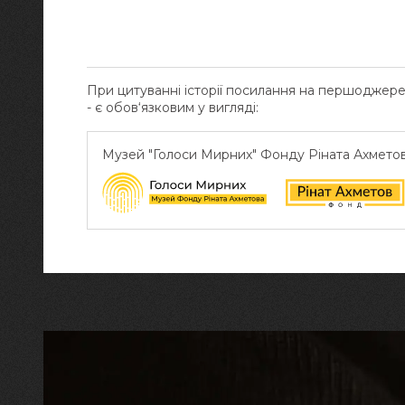
При цитуванні історії посилання на першоджер
- є обов‘язковим у вигляді:
Музей "Голоси Мирних" Фонду Ріната Ахмето