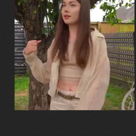
30.07.2026
Калина, Дарина та Віра Папроцькі
"Хвиля була, як від моря,
прозора і велика… Я ледве
встигла схопити племінницю"