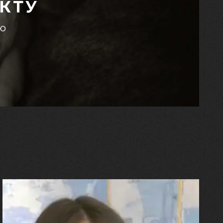
КТУ
єю