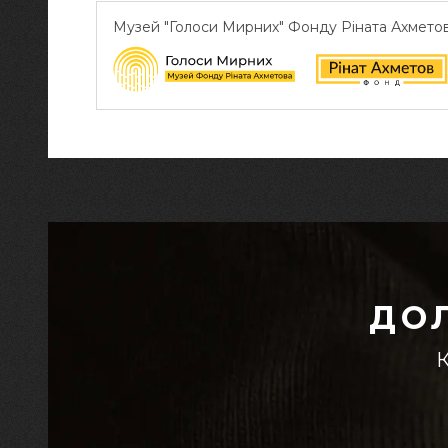
Музей "Голоси Мирних" Фонду Ріната Ахмето
ДО
К