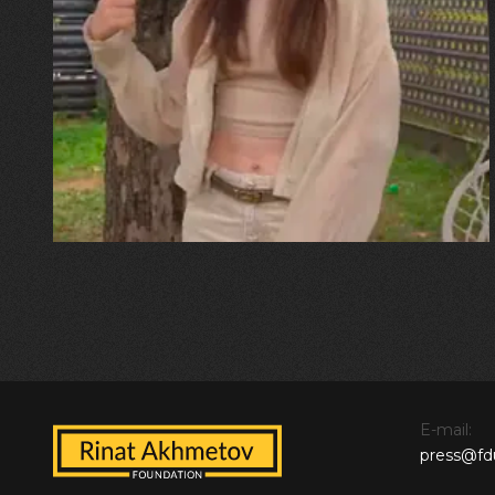
30.07.2026
Калина, Дарина та Віра Папроцькі
"Хвиля була, як від моря,
прозора і велика… Я ледве
встигла схопити племінницю"
E-mail:
press@fd