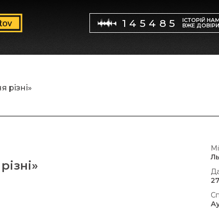
ІСТОРІЙ НА
145485
ВЖЕ ДОВІР
я різні»
Мі
Ль
різні»
Да
27
Сп
А