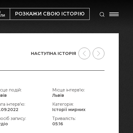
М
РОЗКАЖИ СВОЮ ІСТОРІЮ
ИЛИ
НАСТУПНА ІСТОРІЯ
сце подій:
Місце інтерв'ю:
вів
Львів
та інтерв'ю:
Категорія:
.09.2022
Історії мирних
осіб запису:
Тривалість:
удіо
05:16