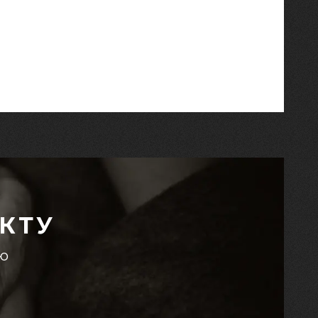
КТУ
єю