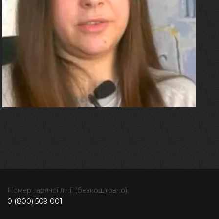
27.07.2026
Олександра Лініченко
"Я перенесла 11 операцій, та
плакала від фантомного
болю. Але маленька донька
бере за руку і змушує йти
далі"
Номер гарячої лінії (безкоштовно):
0 (800) 509 001