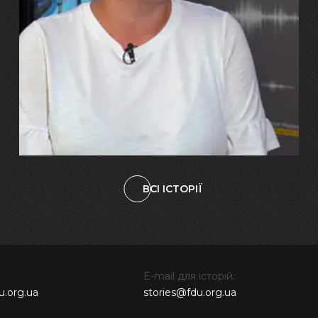
29.07.2026
Марина, Ваїд та Аміна Харченко
"Попри всі втрати, ми не
зламалися: тепер я бачу
свого вбитого чоловіка у
наших дітях"
ВСІ ІСТОРІЇ
E-mail для історій:
u.org.ua
stories@fdu.org.ua