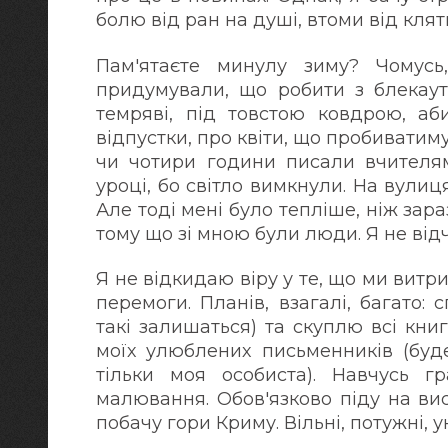
болю від ран на душі, втоми від клят
Пам'ятаєте минулу зиму? Чомус
придумували, що робити з блекаут
темряві, під товстою ковдрою, аб
відпустки, про квіти, що пробиватиму
чи чотири години писали вчителя
уроці, бо світло вимкнули. На вулиц
Але тоді мені було тепліше, ніж зара
тому що зі мною були люди. Я не від
Я не відкидаю віру у те, що ми витр
перемоги. Планів, взагалі, багато:
такі залишаться) та скуплю всі кни
моїх улюблених письменників (буд
тільки моя особиста). Навчусь г
малювання. Обов'язково піду на вис
побачу гори Криму. Вільні, потужні, у