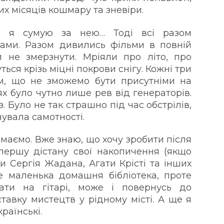
их місяців кошмару та зневіри.
ь, я сумую за нею… Тоді всі разом
ами. Разом дивились фільми в повній
и не змерзнути. Мріяли про літо, про
ться крізь міцні покрови снігу. Кожні три
м, що не зможемо бути присутніми на
ях було чутно лише рев від генераторів.
з. Було не так страшно під час обстрілів,
чувала самотності.
имаємо. Вже знаю, що хочу зробити після
 спершу дістану свої накопичення (якщо
ги Сергія Жадана, Агати Крісті та інших
е маленька домашня бібліотека, проте
рати на гітарі, може і повернусь до
тавку мистецтв у рідному місті. А ще я
країнські.