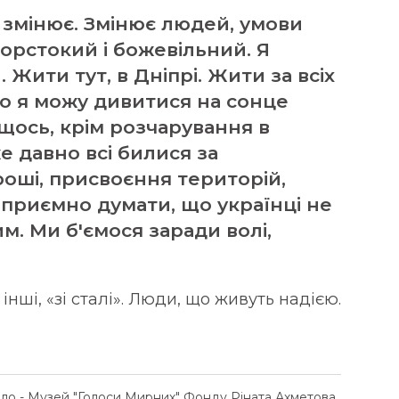
а змінює. Змінює людей, умови
жорстокий і божевільний. Я
 Жити тут, в Дніпрі. Жити за всіх
що я можу дивитися на сонце
щось, крім розчарування в
е давно всі билися за
роші, присвоєння територій,
-приємно думати, що українці не
им. Ми б'ємося заради волі,
інші, «зі сталі». Люди, що живуть надією.
ело - Музей "Голоси Мирних" Фонду Ріната Ахметова