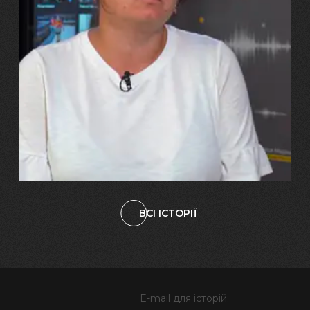
29.07.2026
Марина, Ваїд та Аміна Харченко
"Попри всі втрати, ми не
зламалися: тепер я бачу
свого вбитого чоловіка у
наших дітях"
ВСІ ІСТОРІЇ
E-mail для історій: