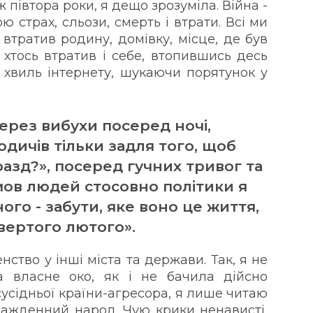
ж півтора роки, я дещо зрозуміла. Війна -
 страх, сльози, смерть і втрати. Всі ми
 втратив родину, домівку, місце, де був
 хтось втратив і себе, втопившись десь
 хвиль інтернету, шукаючи порятунок у
ерез вибухи посеред ночі,
дичів тільки задля того, щоб
разд?», посеред гучних тривог та
ов людей стосовно політики я
ого - забути, яке воно це життя,
вертого лютого».
нство у інші міста та держави. Так, я не
а власне око, як і не бачила дійсно
сусідньої країни-агресора, я лише читаю
тражденний народ. Чую крики ненависті,