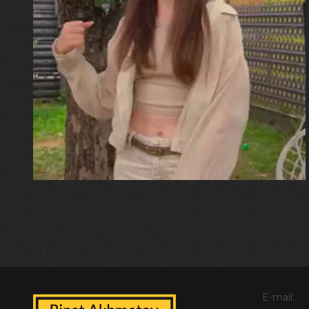
30.07.2026
Калина, Дарина та Віра Папроцькі
"Хвиля була, як від моря,
прозора і велика… Я ледве
встигла схопити племінницю"
E-mail: