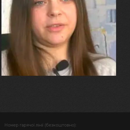
27.07.2026
Олександра Лініченко
"Я перенесла 11 операцій, та
плакала від фантомного
болю. Але маленька донька
бере за руку і змушує йти
далі"
Номер гарячої лінії (безкоштовно):