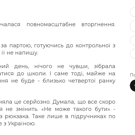
чалася повномасштабне вторгнення.
 за партою, готуючись до контрольної з
 її не напишу.
ний день, нічого не чувши, зібрала
тися до школи. І саме тоді, майже на
По
ня не буде - близько четвертої ранку
няла це серйозно. Думала, що все скоро
 не змінить. «Не може такого бути» -
 з рюкзака. Таке лише в підручниках по
не з Україною.