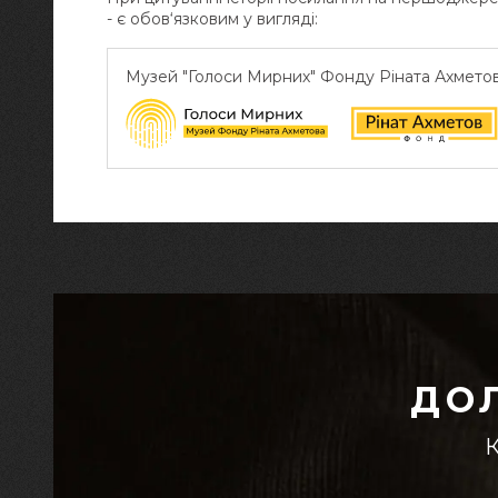
- є обов‘язковим у вигляді:
Музей "Голоси Мирних" Фонду Ріната Ахмето
ДО
К