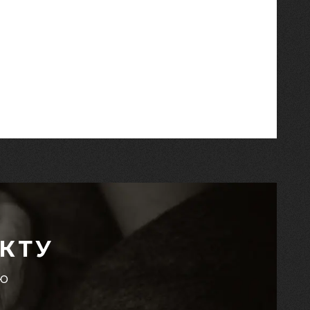
КТУ
єю