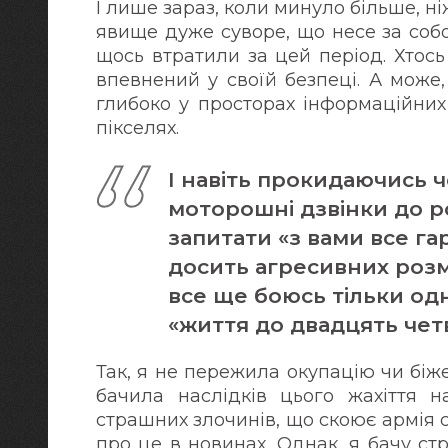
І лише зараз, коли минуло більше, ні
явище дуже суворе, що несе за собою
щось втратили за цей період. Хтось
впевнений у своїй безпеці. А може,
глибоко у просторах інформаційних
пікселях.
І навіть прокидаючись ч
моторошні дзвінки до ро
запитати «з вами все га
досить агресивних розм
все ще боюсь тільки одн
«життя до двадцять чет
Так, я не пережила окупацію чи біже
бачила наслідків цього жахіття н
страшних злочинів, що скоює армія 
про це в новинах. Однак, я бачу с