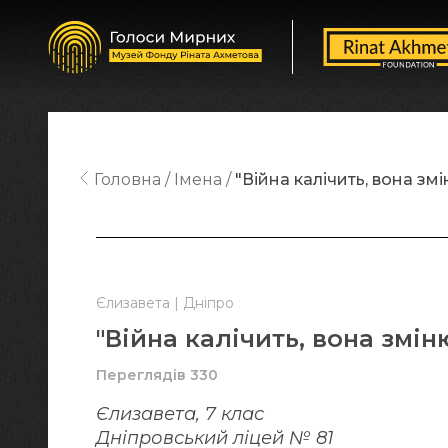
Головна
Імена
"Війна калічить, вона зм
Єлизавета | Дніпро
"Війна калічить, вона змін
Переглядів 330
Єлизавета, 7 клас
Дніпровський ліцей № 81