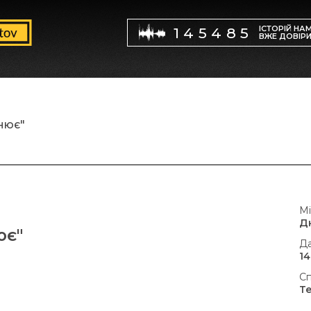
ІСТОРІЙ НА
145485
ВЖЕ ДОВІР
інює"
Мі
Д
ює"
Да
14
Сп
Т