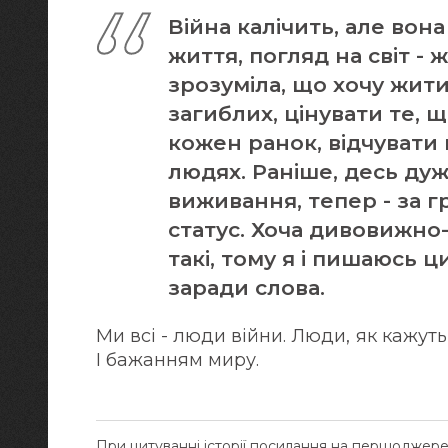
Війна калічить, але вон
життя, погляд на світ - 
зрозуміла, що хочу жити.
загиблих, цінувати те, 
кожен ранок, відчувати 
людях. Раніше, десь дуж
виживання, тепер - за г
статус. Хоча дивовижно
такі, тому я і пишаюсь ц
заради слова.
Ми всі - люди війни. Люди, як кажуть 
І бажанням миру.
При цитуванні історії посилання на першоджер