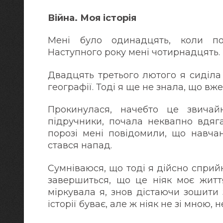
Війна. Моя історія
Мені було одинадцять, коли по
Наступного року мені чотирнадцять.
Двадцять третього лютого я сиділа
географії. Тоді я ще не знала, що вже
Прокинулася, начебто це звичай
підручники, почала неквапно вдяга
порозі мені повідомили, що навчан
стався напад.
Сумніваюся, що тоді я дійсно сприй
завершиться, що це ніяк моє життя
міркувала я, знов дістаючи зошити
історії буває, але ж ніяк не зі мною, 