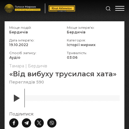
Місце подій:
Місце інтерв'ю:
Бердичів
Бердичів
Дата інтерв'ю:
Категорія:
19.10.2022
Історії мирних
Спосіб запису:
Тривалість:
Аудіо
03:06
Тамара | Бердичів
«Від вибуху трусилася хата»
Переглядів 590
Поділитися: