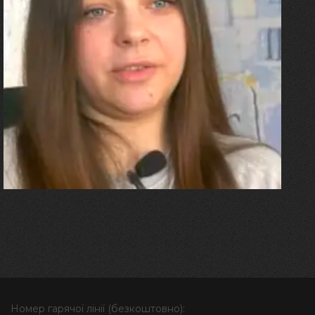
27.07.2026
Олександра Лініченко
"Я перенесла 11 операцій, та
плакала від фантомного
болю. Але маленька донька
бере за руку і змушує йти
далі"
Номер гарячої лінії (безкоштовно):