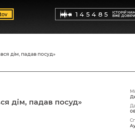
ІСТОРІЙ НА
145485
ВЖЕ ДОВІР
ався дім, падав посуд»
Мі
Д
вся дім, падав посуд»
Да
08
Сп
А