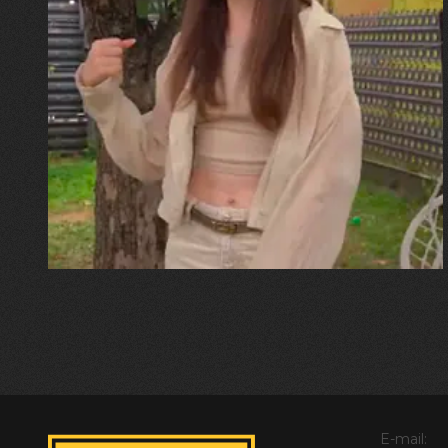
30.07.2026
Калина, Дарина та Віра Папроцькі
"Хвиля була, як від моря,
прозора і велика… Я ледве
встигла схопити племінницю"
E-mail: