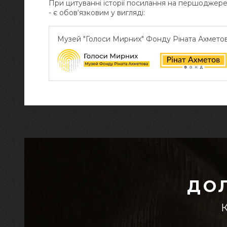
При цитуванні історії посилання на першоджер
- є обов‘язковим у вигляді:
Музей "Голоси Мирних" Фонду Ріната Ахмето
ДО
К