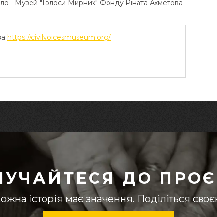
ело - Музей "Голоси Мирних" Фонду Ріната Ахметова
ва
https://civilvoicesmuseum.org/
ЛУЧАЙТЕСЯ ДО ПРОЄ
ожна історія має значення. Поділіться сво