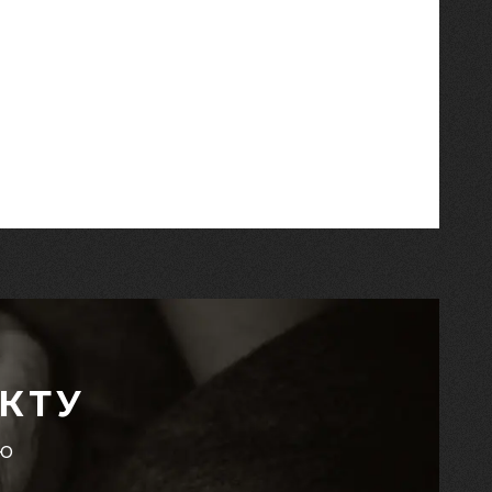
КТУ
єю