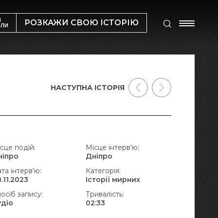
М
РОЗКАЖИ СВОЮ ІСТОРІЮ
ИЛИ
НАСТУПНА ІСТОРІЯ
сце подій:
Місце інтерв'ю:
ніпро
Дніпро
та інтерв'ю:
Категорія:
.11.2023
Історії мирних
осіб запису:
Тривалість:
удіо
02:33