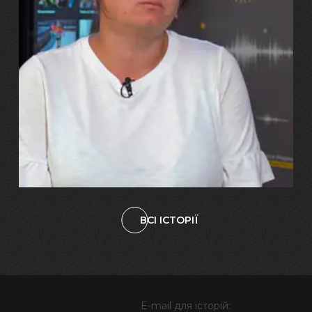
29.07.2026
Марина, Ваїд та Аміна Харченко
"Попри всі втрати, ми не
зламалися: тепер я бачу
свого вбитого чоловіка у
наших дітях"
ВСІ ІСТОРІЇ
E-mail для історій: