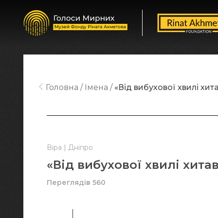
Головна
Імена
«Від вибухової хвилі хит
Віра | Дніпро
«Від вибухової хвилі хита
Переглядів 560