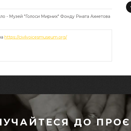
ело - Музей "Голоси Мирних" Фонду Ріната Ахметова
ва
https://civilvoicesmuseum.org/
ЛУЧАЙТЕСЯ ДО ПРОЄ