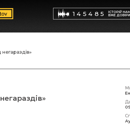
ІСТОРІЙ НА
145485
ВЖЕ ДОВІР
д негараздів»
Мі
Е
 негараздів»
Да
09
Сп
А