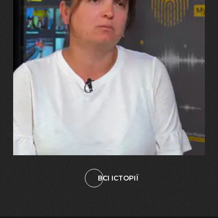
29.07.2026
Марина, Ваїд та Аміна Харченко
"Попри всі втрати, ми не
зламалися: тепер я бачу
свого вбитого чоловіка у
наших дітях"
ВСІ ІСТОРІЇ