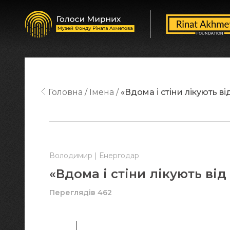
Головна
Імена
«Вдома і стіни лікують ві
Володимир | Енергодар
«Вдома і стіни лікують від
Переглядів 462