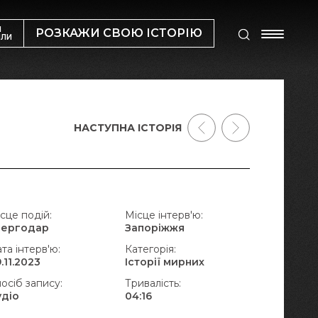
М
РОЗКАЖИ СВОЮ ІСТОРІЮ
ИЛИ
НАСТУПНА ІСТОРІЯ
сце подій:
Місце інтерв'ю:
нергодар
Запоріжжя
та інтерв'ю:
Категорія:
.11.2023
Історії мирних
осіб запису:
Тривалість:
удіо
04:16