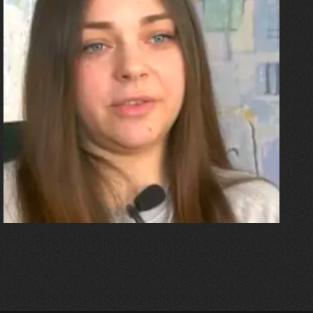
27.07.2026
Олександра Лініченко
"Я перенесла 11 операцій, та
плакала від фантомного
болю. Але маленька донька
бере за руку і змушує йти
далі"