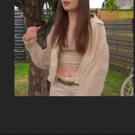
30.07.2026
Калина, Дарина та Віра Папроцькі
"Хвиля була, як від моря,
прозора і велика… Я ледве
встигла схопити племінницю"