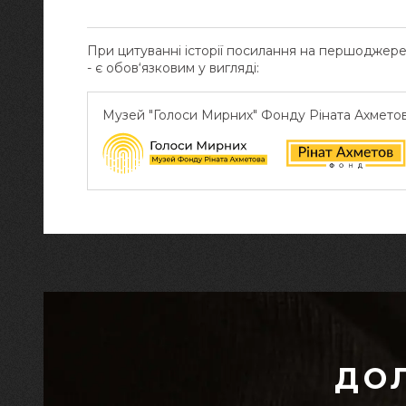
При цитуванні історії посилання на першоджер
- є обов‘язковим у вигляді:
Музей "Голоси Мирних" Фонду Ріната Ахмето
ДО