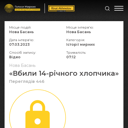
Місце подій:
Місце інтерв'ю:
Нова Басань
Нова Басань
Дата інтерв'ю:
Категорія:
07.03.2023
Історії мирних
Спосіб запису:
Тривалість:
Відео
07:12
Нова Басань
«Вбили 14-річного хлопчика»
Переглядів 446