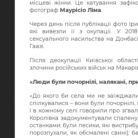
місцеві жінки. Це катування зафі
фотограф
Маурісіо Ліма
.
Через день після публікації фото Ір
які вивезли її з окупації. У 20
сексуального насильства на Донбас
Гаазі.
Після деокупації Київської облас
злочини російських військ на Макарі
«Люди були почорнілі, налякані, п
«До якого би села ми не заїжджал
спілкувалися – вони були почорнілі,
І в кожному селі говорили про зґва
Королівка задокументували спалену
останками; були песики, які вистриб
порозпухали, як обсмалені свині); б