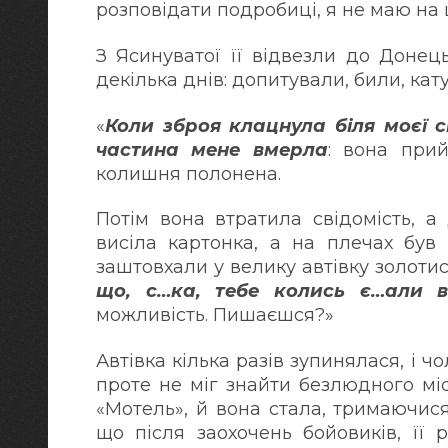
розповідати подробиці, я не маю на ц
З Ясинуватої її відвезли до Донец
декілька днів: допитували, били, кат
«
Коли зброя клацнула біля моєї с
частина мене вмерла
: вона при
колишня полонена.
Потім вона втратила свідомість, 
висіла картонка, а на плечах був 
заштовхали у велику автівку золотис
що, с…ка, тебе колись є…али в
можливість. Пишаєшся?»
Автівка кілька разів зупинялася, і 
проте не міг знайти безлюдного мі
«Мотель», й вона стала, тримаючися
що після заохочень бойовиків, її