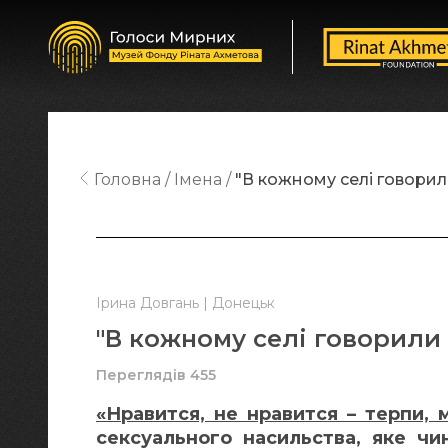
Головна
Імена
"В кожному селі говорил
Ірина Довгань | Донецьк
"В кожному селі говорили
Переглядів 455
«Нравится, не нравится – терпи, 
сексуального насильства, яке чин