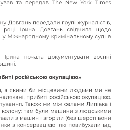
ксував та передав The New York Times
ину Довгань передали групі журналістів,
18 році Ірина Довгань свідчила щодо
і у Міжнародному кримінальному суді в
ті Ірина почала документувати воєнні
вщині.
рибиті російською окупацією»
и, з якими би місцевими людьми ми не
 налякані, прибиті російською окупацією.
лтування. Також ми між селами Липівка і
 колону: там були машини з людськими
ували з машин і згоріли (без шерсті вони
анки з консервацією, які повибухали від