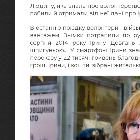
Людину, яка знала про волонтерство
побили й отримали від неї дані про І
В останню поїздку волонтери і війс
вантажем. Знімки потрапили до рук
серпня 2014 року Ірину Довгань 
шпигункою». У смартфоні Ірини зн
переказу у 22 тисячі гривень благод
гроші Ірини, і кошти, зібрані житель