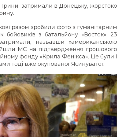
 Ірини, затримали в Донецьку, жорстоко
рину.
ькові разом зробили фото з гуманітарним
 бойовиків з батальйону «Восток». 23
затримали, назвавши «американською
айшли МС на підтвердження грошового
ійному фонду «Крила Фенікса». Це були і
ками тоді вже окупованої Ясинуватої.