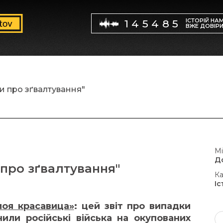
ІСТОРІЙ НА
145485
ВЖЕ ДОВІР
и про зґвалтування"
Мі
Д
 про зґвалтування"
Ка
Іс
моя красавица»
: цей звіт про випадки
или російські війська на окупованих