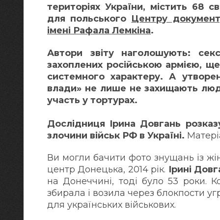
територіях України, містить 68 св
для польського
Центру документу
імені Рафала Лемкіна
.
Автори звіту наголошують: секс
захоплених російською армією, ще 
системного характеру. А утворен
влади» не лише не захищають люд
участь у тортурах.
Дослідниця Ірина Довгань розказу
злочини військ РФ в Україні.
Матер
Ви могли бачити фото знущань із жін
центр Донецька, 2014 рік.
Ірині Довг
на Донеччині, тоді було 53 роки. 
збирала і возила через блокпости у
для українських військових.