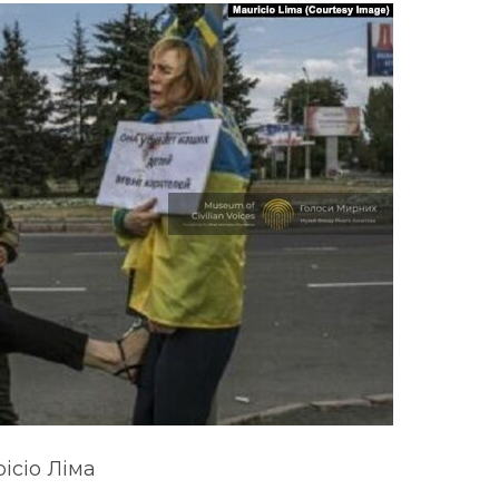
ісіо Ліма