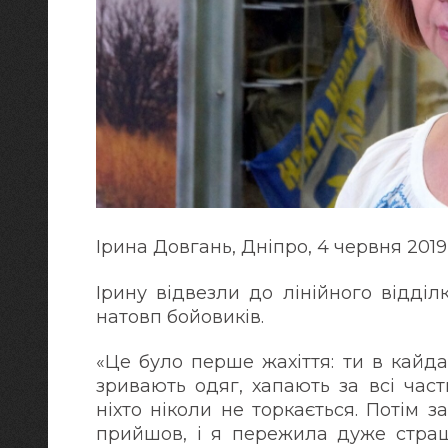
Ірина Довгань, Дніпро, 4 червня 2019
Ірину відвезли до лінійного відділ
натовп бойовиків.
«Це було перше жахіття: ти в кайда
зривають одяг, хапають за всі час
ніхто ніколи не торкається. Потім
прийшов, і я пережила дуже страш