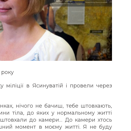
 року
ку міліції в Ясинуватій і провели через
нках, нічого не бачиш, тебе штовхають,
тини тіла, до яких у нормальному житті
 заштовхали до камери… До камери хтось
ний момент в моєму житті. Я не буду