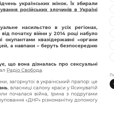
ідчень українських жінок. Їх збирали
вання російських злочинів в Україні
уальне насильство в усіх регіонах,
від початку війни у 2014 році набуло
і окупантами квазідержавні «органи
ей, а навпаки – беруть безпосередню
є, що вона дізналась про сексуальні
іал
Радіо Свобода
.
По
ки, загорнутої в український прапор: це
ань
, власниці салону краси у Ясинуватій
Коли почалася війна, Ірина з подругами
груповання «ДНР» різноманітну допомогу