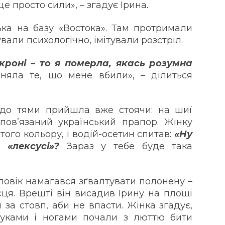
е просто сили», – згадує Ірина.
ька на базу «Востока». Там протримали
ували психологічно, імітували розстріл.
кроні – то я померла, якась розумна
йняла те, що мене вбили», – ділиться
а до тями прийшла вже стоячи: на шиї
пов’язаний український прапор. Жінку
того кольору, і водій-осетин спитав:
«Ну
 «лексусі»?
Зараз у тебе буде така
чоловік намагався зґвалтувати полонену –
сця. Врешті він висадив Ірину на площі
 за стовп, аби не впасти. Жінка згадує,
 руками і ногами почали з люттю бити