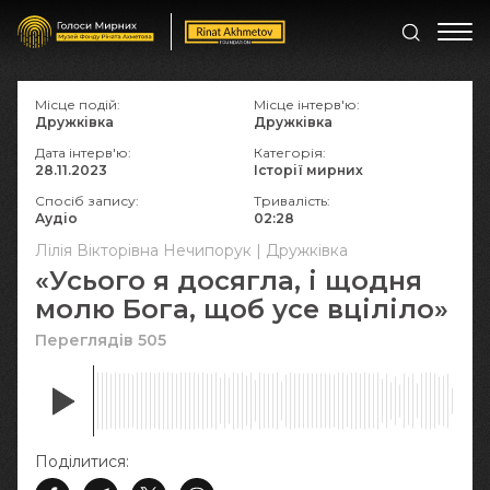
Місце подій:
Місце інтерв'ю:
Дружківка
Дружківка
Дата інтерв'ю:
Категорія:
28.11.2023
Історії мирних
Спосіб запису:
Тривалість:
Аудіо
02:28
Лілія Вікторівна Нечипорук | Дружківка
«Усього я досягла, і щодня
молю Бога, щоб усе вціліло»
Переглядів 505
Поділитися: