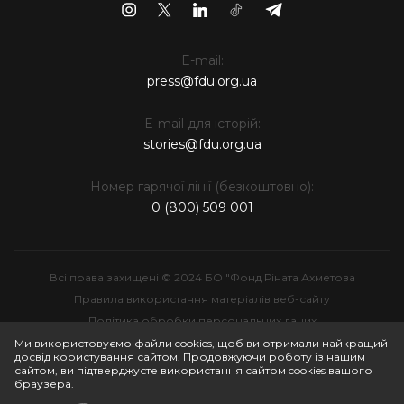
E-mail:
press@fdu.org.ua
E-mail для історій:
stories@fdu.org.ua
Номер гарячої лінії (безкоштовно):
0 (800) 509 001
Всі права захищені © 2024 БО "Фонд Ріната Ахметова
Правила використання матеріалів веб-сайту
Політика обробки персональних даних
Інтелектуальна власність
Ми використовуємо файли cookies, щоб ви отримали найкращий
досвід користування сайтом. Продовжуючи роботу із нашим
сайтом, ви підтверджуєте використання сайтом cookies вашого
браузера.