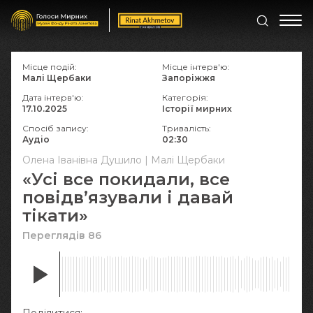
Місце подій:
Місце інтерв'ю:
Малі Щербаки
Запоріжжя
Дата інтерв'ю:
Категорія:
17.10.2025
Історії мирних
Спосіб запису:
Тривалість:
Аудіо
02:30
Олена Іванівна Душило | Малі Щербаки
«Усі все покидали, все
повідвʼязували і давай
тікати»
Переглядів 86