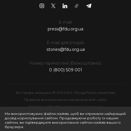
E-mail:
press@fdu.org.ua
E-mail для історій:
stories@fdu.org.ua
Номер гарячої лінії (безкоштовно):
0 (800) 509 001
Всі права захищені © 2024 БО "Фонд Ріната Ахметова
Правила використання матеріалів веб-сайту
Політика обробки персональних даних
Інтелектуальна власність
Ми використовуємо файли cookies, щоб ви отримали найкращий
досвід користування сайтом. Продовжуючи роботу із нашим
сайтом, ви підтверджуєте використання сайтом cookies вашого
браузера.