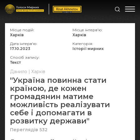
Місце подій:
Місце інтерв'ю:
Харків
Харків
Дата інтерв'ю:
Категорія:
17.10.2023
Історії мирних
Спосіб запису:
Текст
Данило | Харків
"Україна повинна стати
країною, де кожен
громадянин матиме
можливість реалізувати
себе і допомагати в
розвитку держави"
Переглядів 532