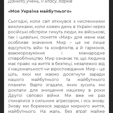
Данило, учень, 11 класу, Харків
«Моя Україна майбутнього»
Сьогодні, коли світ зіткнувся з численними
викликами, коли кожен день в Україні через
російські обстріли гинуть люди, як військові,
так і цивільні, поняття «Мир» для мене має
особливе значення. Мир – це не лише
відсутність війн та конфліктів, а й гармонія,
взаєморозуміння і міжнародне
співробітництво. Мир означає те, що людина
має право на життя в безпеці, незалежно від
її національності чи віросповідання. Мир – це
ціль, якої ми маємо досягнути заради
нашого майбутнього та майбутнього
планети. Варто згадати, яких зусиль ми
доклали для знищення нацизму в роки
Другої світової війни. Ми вже не раз
стикалися з сильним агресором, і ось знову.
Знову ми боремося заради мирного життя,
майбутнього. На жаль, без втрат майже