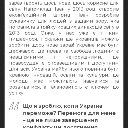
зараз творять щось нове, щось корисне для
світу. Наприклад, Іван у 2013 році створив
екоін’єкційний шприц. Іван розробив
рукавичку для людей з вадами зору, яка
потрапила в трійку кращих винаходів світу в
2013 році. Отже, у нас уже є ті, ким
пишаємося, і скільки ще українців можуть
зробити щось нове зараз! Україна має бути
державою, де права та свобода людини є
невід’ємними і непорушними, де
правосуддя є справедливим і доступним
для всіх. Україна майбутнього повинна бути
країною інновацій, освіти та культури, де
молодь має можливість навчатися та
розвиватися, а талановитість є ключем до
успіху.
Що я зроблю, коли Україна
переможе? Перемога для мене
– це не лише завершення
конфлікту чи досягнення