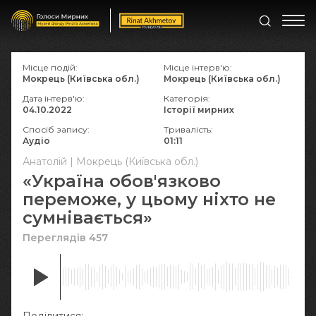
Місце подій:
Місце інтерв'ю:
Мокрець (Київська обл.)
Мокрець (Київська обл.)
Дата інтерв'ю:
Категорія:
04.10.2022
Історії мирних
Спосіб запису:
Тривалість:
Аудіо
01:11
Анатолій | Мокрець (Київська обл.)
«Україна обов'язково
переможе, у цьому ніхто не
сумнівається»
Переглядів 457