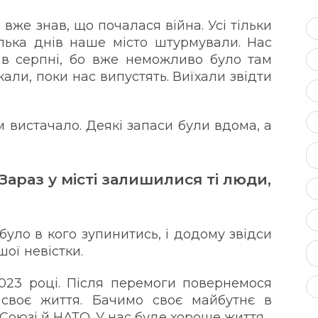
 вже знав, що почалася війна. Усі тільки
лька днів наше місто штурмували. Нас
 в серпні, бо вже неможливо було там
али, поки нас випустять. Виїхали звідти
ам вистачало. Деякі запаси були вдома, а
Зараз у місті залишилися ті люди,
було в кого зупинитись, і додому звідси
шої невістки.
023 році. Після перемоги повернемося
своє життя. Бачимо своє майбутнє в
 Союзі й НАТО. У нас буде хороше життя.