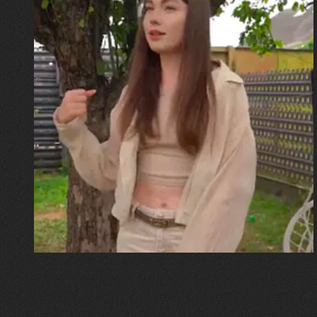
30.07.2026
Калина, Дарина та Віра Папроцькі
"Хвиля була, як від моря,
прозора і велика… Я ледве
встигла схопити племінницю"