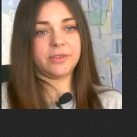
27.07.2026
Олександра Лініченко
"Я перенесла 11 операцій, та
плакала від фантомного
болю. Але маленька донька
бере за руку і змушує йти
далі"