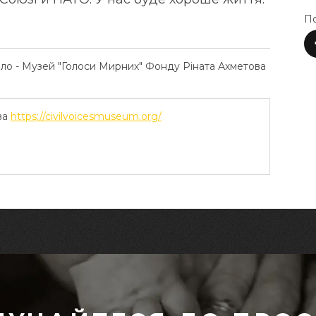
По
ело - Музей "Голоси Мирних" Фонду Ріната Ахметова
ва
https://civilvoicesmuseum.org/