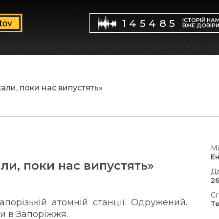
ІСТОРІЙ НА
145485
ВЖЕ ДОВІР
али, поки нас випустять»
Мі
Е
ли, поки нас випустять»
Да
26
Сп
порізькій атомній станції. Одружений.
Т
ли в Запоріжжя.