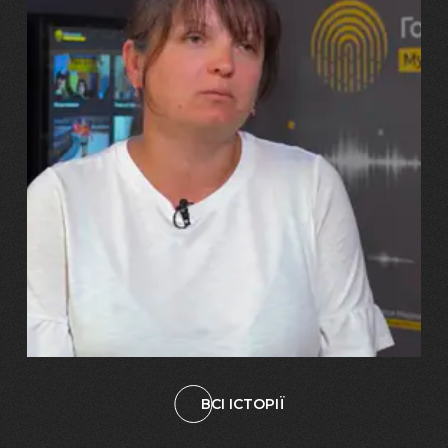
29.07.2026
Марина, Ваїд та Аміна Харченко
"Попри всі втрати, ми не
зламалися: тепер я бачу
свого вбитого чоловіка у
наших дітях"
ВСІ ІСТОРІЇ