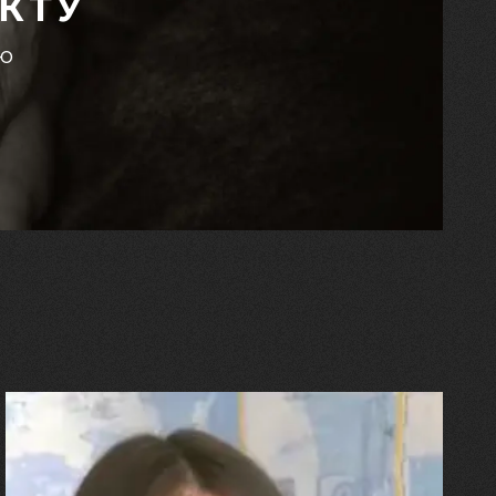
КТУ
єю