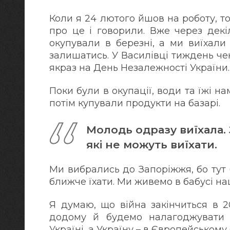
Коли я 24 лютого йшов на роботу, то
про це і говорили. Вже через декі
окупували в березні, а ми виїхали
залишатись. У Василівці тиждень чек
якраз на День Незалежності України.
Поки були в окупації, води та їжі н
потім купували продукти на базарі.
Молодь одразу виїхала. 
які не можуть виїхати.
Ми вибрались до Запоріжжя, бо тут 
ближче їхати. Ми живемо в бабусі на
Я думаю, що війна закінчиться в 2
додому й будемо налагоджувати 
Україні, а Україну – в Європейському