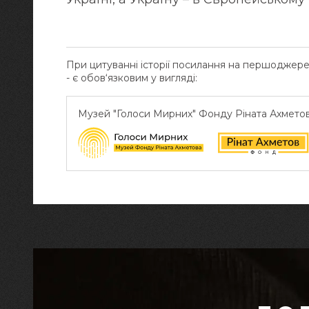
При цитуванні історії посилання на першоджер
- є обов‘язковим у вигляді:
Музей "Голоси Мирних" Фонду Ріната Ахмето