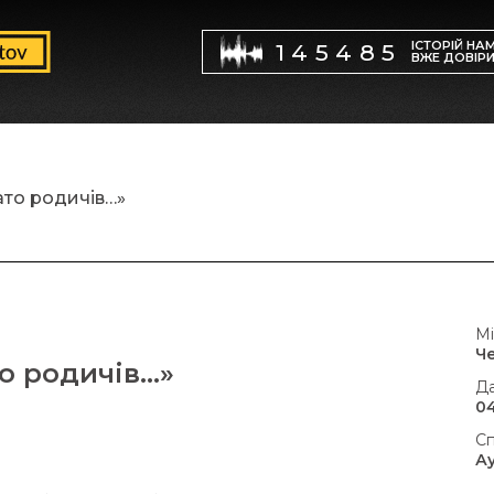
ІСТОРІЙ НА
145485
ВЖЕ ДОВІР
ато родичів…»
Мі
Ч
то родичів…»
Да
04
Сп
А