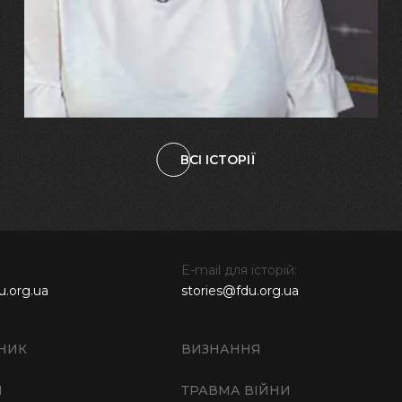
зламалися: тепер я бачу
свого вбитого чоловіка у
наших дітях"
ВСІ ІСТОРІЇ
E-mail для історій:
u.org.ua
stories@fdu.org.ua
НИК
ВИЗНАННЯ
И
ТРАВМА ВІЙНИ