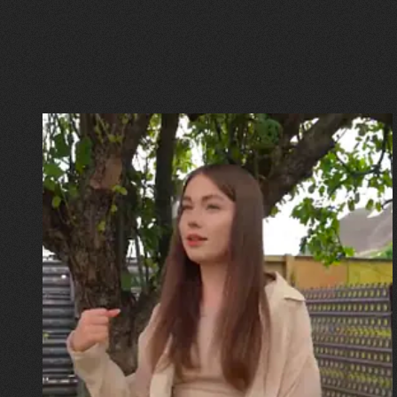
30.07.2026
Калина, Дарина та Віра Папроцькі
"Хвиля була, як від моря,