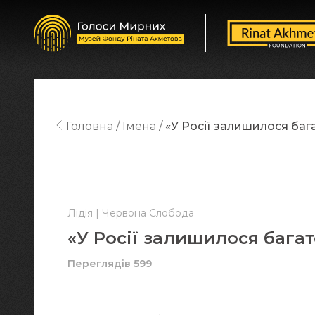
Головна
Імена
«У Росії залишилося баг
Лідія | Червона Слобода
«У Росії залишилося бага
Переглядів 599