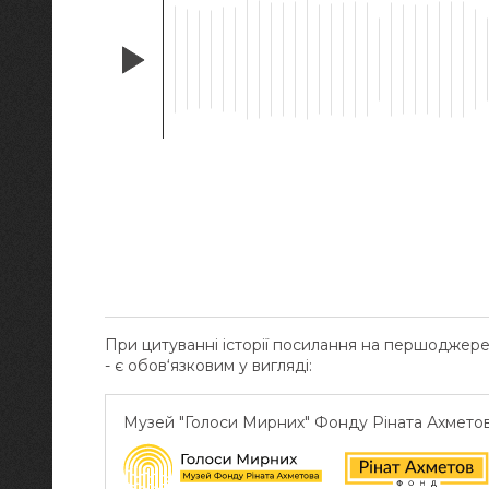
При цитуванні історії посилання на першоджер
- є обов‘язковим у вигляді:
Музей "Голоси Мирних" Фонду Ріната Ахмето