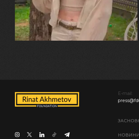
прозора і велика… Я ледве
встигла схопити племінницю"
E-mail:
press@fd
ЗАСНОВ
НОВИН