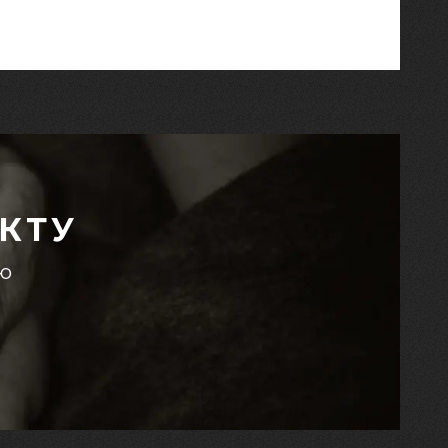
КТУ
єю