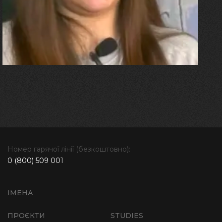
плакала від фантомного
болю. Але маленька донька
бере за руку і змушує йти
далі"
Номер гарячої лінії (безкоштовно):
0 (800) 509 001
ІМЕНА
ПРОЄКТИ
STUDIES