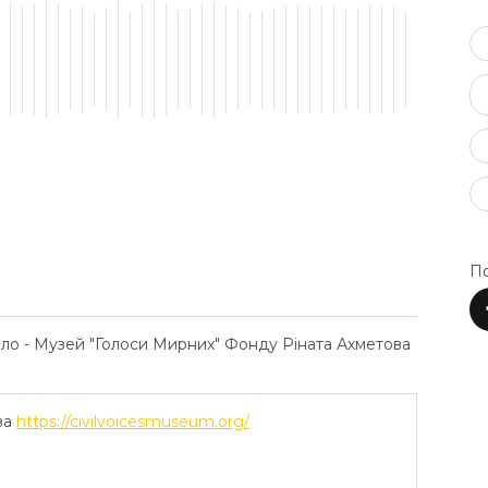
По
ело - Музей "Голоси Мирних" Фонду Ріната Ахметова
ва
https://civilvoicesmuseum.org/