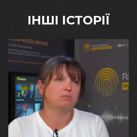
ІНШІ ІСТОРІЇ
29.07.2026
Марина, Ваїд та Аміна Харченко
"Попри всі втрати, ми не