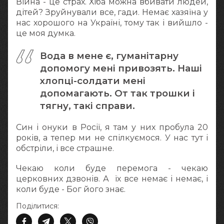
Війна - це страх. Хіба можна вбивати людей,
дітей? Зруйнували все, гади. Немає хазяїна у
нас хорошого на Україні, тому так і вийшло -
це моя думка.
Вода в мене є, гуманітарну
допомогу мені привозять. Наші
хлопці-солдати мені
допомагають. От так трошки і
тягну, такі справи.
Син і онуки в Росії, я там у них пробула 20
років, а тепер ми не спілкуємося. У нас тут і
обстріли, і все страшне.
Чекаю коли буде перемога - чекаю
церковних дзвонів. А їх все немає і немає, і
коли буде - Бог його знає.
Поділитися: