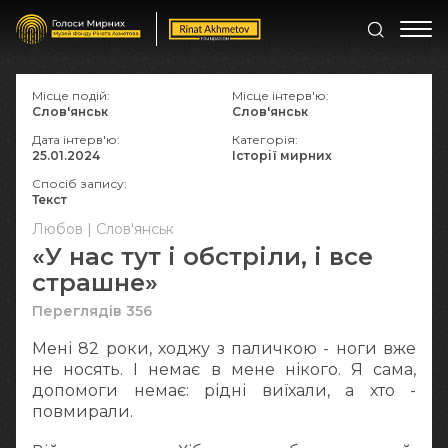
Місце подій:
Місце інтерв'ю:
Слов'янськ
Слов'янськ
Дата інтерв'ю:
Категорія:
25.01.2024
Історії мирних
Спосіб запису:
Текст
Любов | Слов'янськ
«У нас тут і обстріли, і все
страшне»
Переглядів 356
Мені 82 роки, ходжу з паличкою - ноги вже
не носять. І немає в мене нікого. Я сама,
допомоги немає: рідні виїхали, а хто -
повмирали.