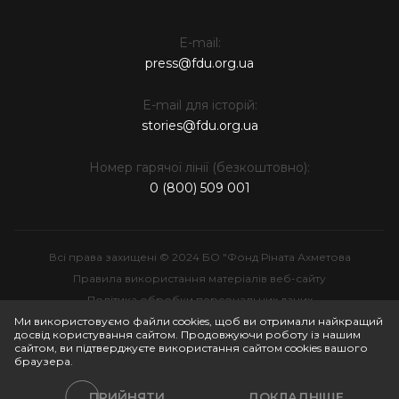
E-mail:
press@fdu.org.ua
E-mail для історій:
stories@fdu.org.ua
Номер гарячої лінії (безкоштовно):
0 (800) 509 001
Всі права захищені © 2024 БО "Фонд Ріната Ахметова
Правила використання матеріалів веб-сайту
Політика обробки персональних даних
Інтелектуальна власність
Ми використовуємо файли cookies, щоб ви отримали найкращий
досвід користування сайтом. Продовжуючи роботу із нашим
сайтом, ви підтверджуєте використання сайтом cookies вашого
браузера.
ПРИЙНЯТИ
ДОКЛАДНІШЕ
Політики сайту