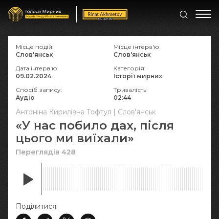
Місце подій:
Місце інтерв'ю:
Слов'янськ
Слов'янськ
Дата інтерв'ю:
Категорія:
09.02.2024
Історії мирних
Спосіб запису:
Тривалість:
Аудіо
02:44
Антоніна Кирилівна Тофтул | Слов'янськ
«У нас побило дах, після
цього ми виїхали»
Переглядів 428
Поділитися: