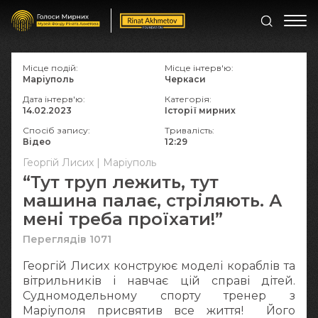
Місце подій:
Місце інтерв'ю:
Маріуполь
Черкаси
Дата інтерв'ю:
Категорія:
14.02.2023
Історії мирних
Спосіб запису:
Тривалість:
Відео
12:29
Георгій Лисих | Маріуполь
“Тут труп лежить, тут
машина палає, стріляють. А
мені треба проїхати!”
Переглядів 1071
Георгій Лисих конструює моделі кораблів та
вітрильників і навчає цій справі дітей.
Судномодельному спорту тренер з
Маріуполя присвятив все життя! Його