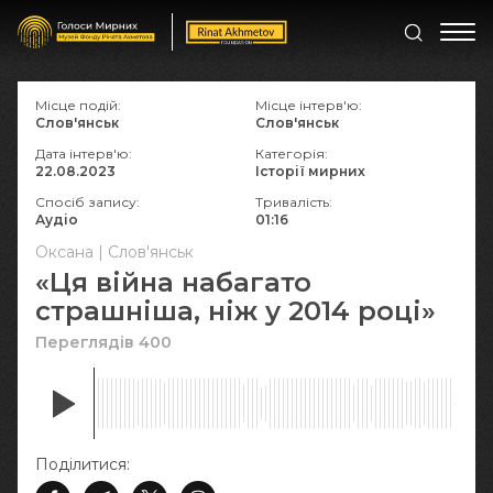
Місце подій:
Місце інтерв'ю:
Слов'янськ
Слов'янськ
Дата інтерв'ю:
Категорія:
22.08.2023
Історії мирних
Спосіб запису:
Тривалість:
Аудіо
01:16
Оксана | Слов'янськ
«Ця війна набагато
страшніша, ніж у 2014 році»
Переглядів 400
Поділитися: