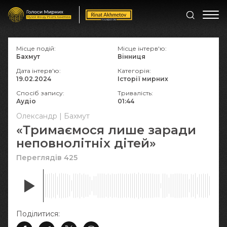
Місце подій:
Місце інтерв'ю:
Бахмут
Вінниця
Дата інтерв'ю:
Категорія:
19.02.2024
Історії мирних
Спосіб запису:
Тривалість:
Аудіо
01:44
Олександр | Бахмут
«Тримаємося лише заради
неповнолітніх дітей»
Переглядів 425
Поділитися: