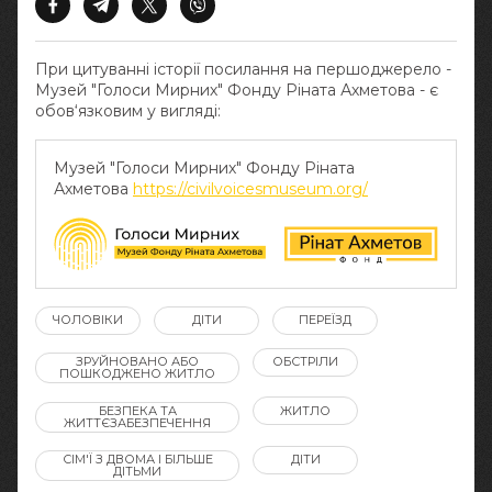
При цитуванні історії посилання на першоджерело -
Музей "Голоси Мирних" Фонду Ріната Ахметова - є
обов‘язковим у вигляді:
Музей "Голоси Мирних" Фонду Ріната
Ахметова
https://civilvoicesmuseum.org/
ЧОЛОВІКИ
ДІТИ
ПЕРЕЇЗД
ЗРУЙНОВАНО АБО
ОБСТРІЛИ
ПОШКОДЖЕНО ЖИТЛО
БЕЗПЕКА ТА
ЖИТЛО
ЖИТТЄЗАБЕЗПЕЧЕННЯ
СІМ'Ї З ДВОМА І БІЛЬШЕ
ДІТИ
ДІТЬМИ