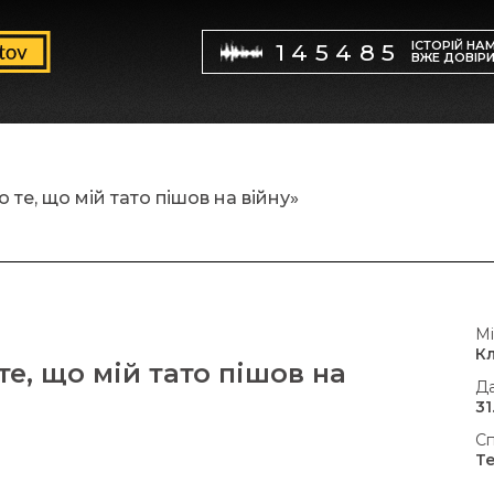
ІСТОРІЙ НА
145485
ВЖЕ ДОВІР
те, що мій тато пішов на війну»
Мі
К
е, що мій тато пішов на
Да
31
Сп
Т