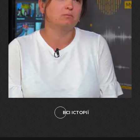
29.07.2026
Марина, Ваїд та Аміна Харченко
"Попри всі втрати, ми не
зламалися: тепер я бачу
свого вбитого чоловіка у
наших дітях"
ВСІ ІСТОРІЇ