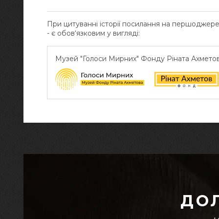
При цитуванні історії посилання на першоджер
- є обов‘язковим у вигляді:
Музей "Голоси Мирних" Фонду Ріната Ахмето
ДО