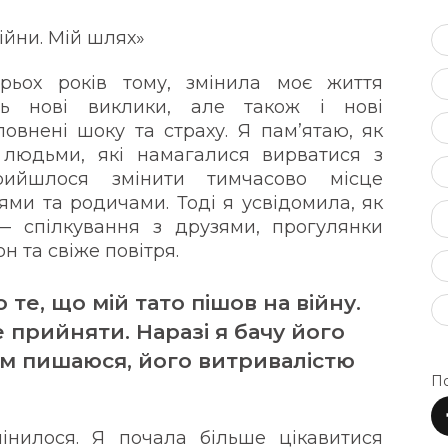
війни. Мій шлях»
рьох років тому, змінила моє життя
ь нові виклики, але також і нові
повнені шоку та страху. Я пам’ятаю, як
 людьми, які намагалися вирватися з
рийшлося змінити тимчасово місце
ми та родичами. Тоді я усвідомила, як
— спілкування з друзями, прогулянки
н та свіже повітря.
те, що мій тато пішов на війну.
 прийняти. Наразі я бачу його
им пишаюся, його витривалістю
По
інилося. Я почала більше цікавитися