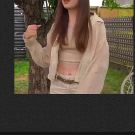
30.07.2026
Калина, Дарина та Віра Папроцькі
"Хвиля була, як від моря,
прозора і велика… Я ледве
встигла схопити племінницю"