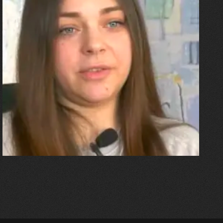
27.07.2026
Олександра Лініченко
"Я перенесла 11 операцій, та
плакала від фантомного
болю. Але маленька донька
бере за руку і змушує йти
далі"