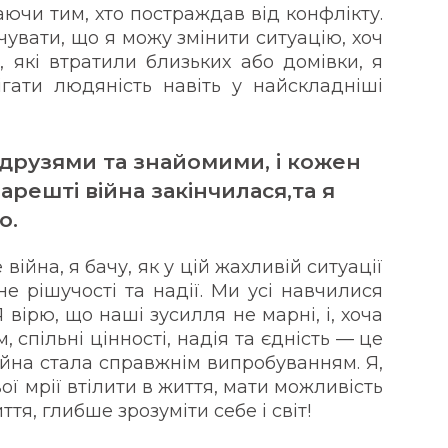
ючи тим, хто постраждав від конфлікту.
чувати, що я можу змінити ситуацію, хоч
, які втратили близьких або домівки, я
ігати людяність навіть у найскладніші
 друзями та знайомими, і кожен
арешті війна закінчилася,та я
о.
війна, я бачу, як у цій жахливій ситуації
е рішучості та надії. Ми усі навчилися
 вірю, що наші зусилля не марні, і, хоча
спільні цінності, надія та єдність — це
ійна стала справжнім випробуванням. Я,
свої мрії втілити в життя, мати можливість
я, глибше зрозуміти себе і світ!