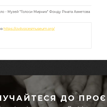
ело - Музей "Голоси Мирних" Фонду Ріната Ахметова
ва
https://civilvoicesmuseum.org/
ЛУЧАЙТЕСЯ ДО ПРОЄ