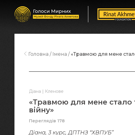
Головна
Імена
«Травмою для мене стало 
Діана | Кленове
«Травмою для мене стало т
війну»
Переглядів 178
Діана, 3 курс, ДПТНЗ “ХВПУБ”