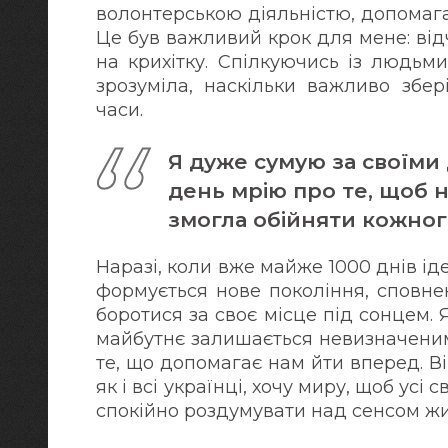
волонтерською діяльністю, допомага
Це був важливий крок для мене: від
на крихітку. Спілкуючись із людьми
зрозуміла, наскільки важливо збер
часи.
Я дуже сумую за своїми
день мрію про те, щоб н
змогла обійняти кожног
Наразі, коли вже майже 1000 днів іде 
формується нове покоління, сповнен
боротися за своє місце під сонцем. Я
майбутнє залишається невизначеним, 
те, що допомагає нам йти вперед. В
як і всі українці, хочу миру, щоб усі 
спокійно роздумувати над сенсом житт