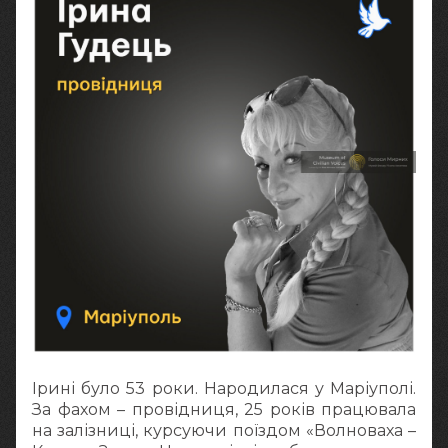
Ірині було 53 роки. Народилася у Маріуполі.
За фахом – провідниця, 25 років працювала
на залізниці, курсуючи поїздом «Волноваха –