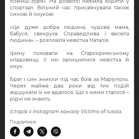
Комиш-Зоря». На дозвіллі любила ходити у
спортзал. Вільний час присвячувала також
синові й онукові.
«Це дуже добра людина, чудова мама,
бабуся, свекруха. Справедлива і весела
людина», – розповіла невістка Наталія.
Ірину поховали на Старокримському
кладовищі. У неї залишилися невістка й
онук.
Брат і син зникли під час боїв за Маріуполь.
Через майже два роки від тих подій
відшукати їх не вдалося. Що з ними сталося –
рідні не знають.
Історія з instagram каналу Victims of russia.
Поділитися: