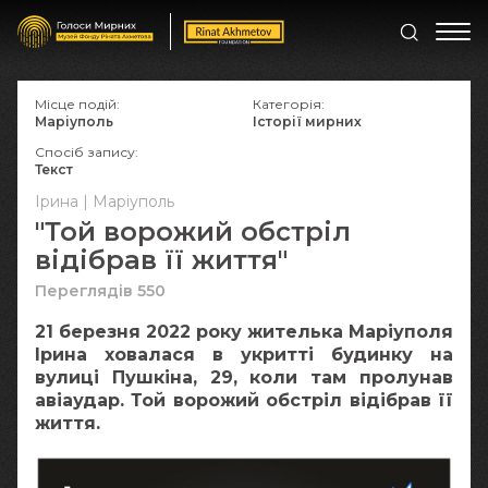
Місце подій:
Категорія:
Маріуполь
Історії мирних
Спосіб запису:
Текст
Ірина | Маріуполь
"Той ворожий обстріл
відібрав її життя"
Переглядів 550
21 березня 2022 року жителька Маріуполя
Ірина ховалася в укритті будинку на
вулиці Пушкіна, 29, коли там пролунав
авіаудар. Той ворожий обстріл відібрав її
життя.