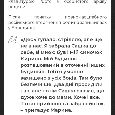
клавіатурою. Фото з особистого архіву
родини
Після початку повномасштабного
російського вторгнення родина залишилась
у Бородянці.
«Десь гупало, стріляло, але ще
не в нас. Я забрала Сашка до
себе, зі мною був і мій синочок
Кирило. Мій будинок
розташований в оточенні інших
будинків. Тобто умовно
захищено з усіх боків. Там було
безпечніше. Два дні просиділи
так, але потім Сашко сказав, що
дуже хоче до мами. Хоче і все.
Татко прийшов та забрав його»,
– пригадує Марина.