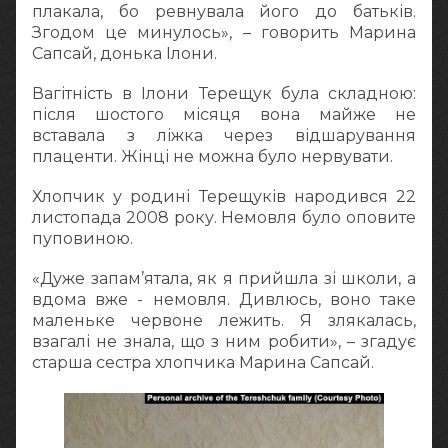
плакала, бо ревнувала його до батьків.
Згодом це минулось», – говорить Марина
Сапсай, донька Ілони.
Вагітність в Ілони Терещук була складною:
після шостого місяця вона майже не
вставала з ліжка через відшарування
плаценти. Жінці не можна було нервувати.
Хлопчик у родині Терещуків народився 22
листопада 2008 року. Немовля було оповите
пуповиною.
«Дуже запам’ятала, як я прийшла зі школи, а
вдома вже - немовля. Дивлюсь, воно таке
маленьке червоне лежить. Я злякалась,
взагалі не знала, що з ним робити», – згадує
старша сестра хлопчика Марина Сапсай.