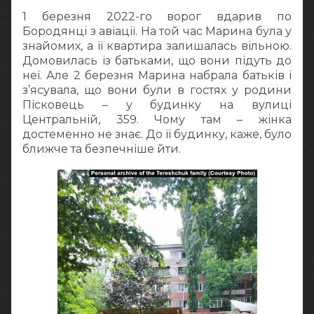
1 березня 2022-го ворог вдарив по
Бородянці з авіації. На той час Марина була у
знайомих, а її квартира залишалась вільною.
Домовилась із батьками, що вони підуть до
неї. Але 2 березня Марина набрала батьків і
з’ясувала, що вони були в гостях у родини
Пісковець – у будинку на вулиці
Центральній, 359. Чому там – жінка
достеменно не знає. До її будинку, каже, було
ближче та безпечніше йти.