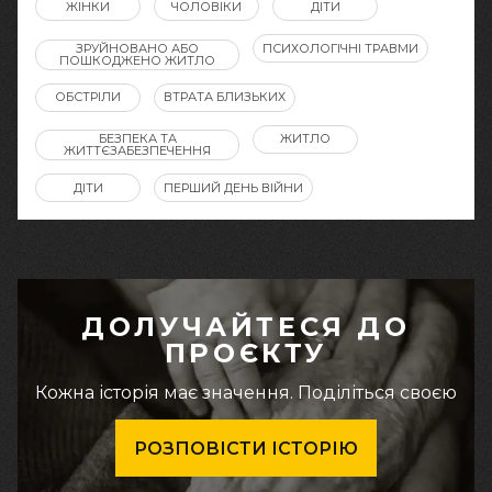
ЖІНКИ
ЧОЛОВІКИ
ДІТИ
ЗРУЙНОВАНО АБО
ПСИХОЛОГІЧНІ ТРАВМИ
ПОШКОДЖЕНО ЖИТЛО
ОБСТРІЛИ
ВТРАТА БЛИЗЬКИХ
БЕЗПЕКА ТА
ЖИТЛО
ЖИТТЄЗАБЕЗПЕЧЕННЯ
ДІТИ
ПЕРШИЙ ДЕНЬ ВІЙНИ
ДОЛУЧАЙТЕСЯ ДО
ПРОЄКТУ
Кожна історія має значення. Поділіться своєю
РОЗПОВІСТИ ІСТОРІЮ