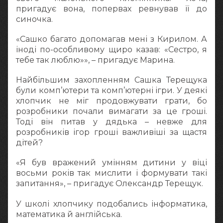
пригадує вона, попервах ревнував її до
синочка.
«Сашко багато допомагав мені з Кирилом. А
іноді по-особливому щиро казав: «Сестро, я
тебе так люблю»», – пригадує Марина.
Найбільшим захопленням Сашка Терещука
були комп’ютери та комп’ютерні ігри. У деякі
хлопчик не міг продовжувати грати, бо
розробники почали вимагати за це гроші.
Тоді він питав у дядька – невже для
розробників ігор гроші важливіші за щастя
дітей?
«Я був вражений умінням дитини у віці
восьми років так мислити і формувати такі
запитання», – пригадує Олександр Терещук.
У школі хлопчику подобались інформатика,
математика й англійська.