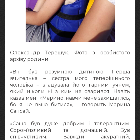
Олександр Терещук. Фото з особистого
архіву родини
«Він був розумною дитиною. Перша
вчителька – сестра мого теперішнього
чоловіка – згадувала його гарним учнем,
який ніколи ні з ким не сварився. Навіть
казав мені: «Марино, навчи мене захищатись,
бо я не вмію битися», – говорить Марина
Сапсай.
«Саша був дуже добрим і толерантним.
Сором’язливий та домашній. Був
співчутливим. Завжди акуратний,