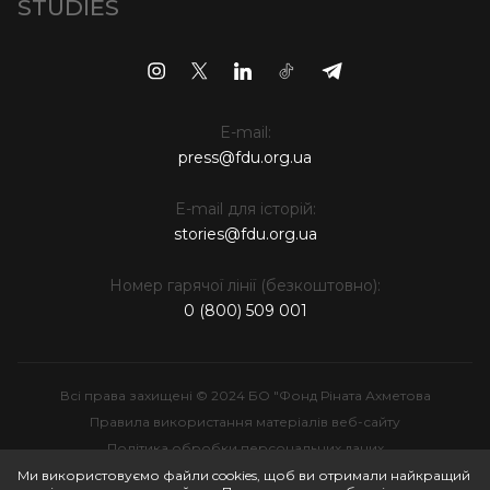
STUDIES
E-mail:
press@fdu.org.ua
E-mail для історій:
stories@fdu.org.ua
Номер гарячої лінії (безкоштовно):
0 (800) 509 001
Всі права захищені © 2024 БО "Фонд Ріната Ахметова
Правила використання матеріалів веб-сайту
Політика обробки персональних даних
Інтелектуальна власність
Ми використовуємо файли cookies, щоб ви отримали найкращий