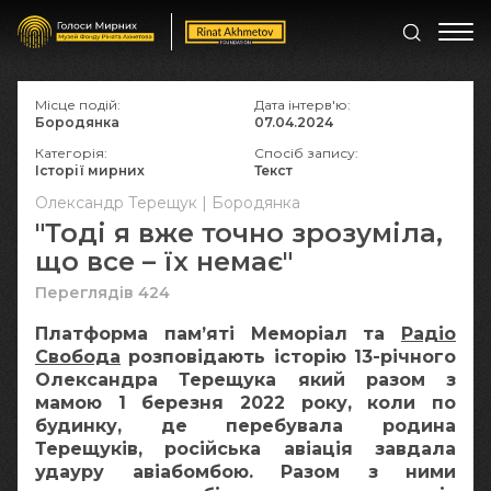
Місце подій:
Дата інтерв'ю:
Бородянка
07.04.2024
Категорія:
Спосіб запису:
Історії мирних
Текст
Олександр Терещук | Бородянка
"Тоді я вже точно зрозуміла,
що все – їх немає"
Переглядів 424
Платформа памʼяті Меморіал та
Радіо
Свобода
розповідають історію 13-річного
Олександра Терещука який разом з
мамою 1 березня 2022 року, коли по
будинку, де перебувала родина
Терещуків, російська авіація завдала
удауру авіабомбою. Разом з ними