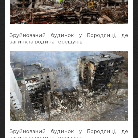
Зруйнований будинок у Бородянці, де
загинула родина Терещуків
Зруйнований будинок у Бородянці, де
загинула родина Терещуків