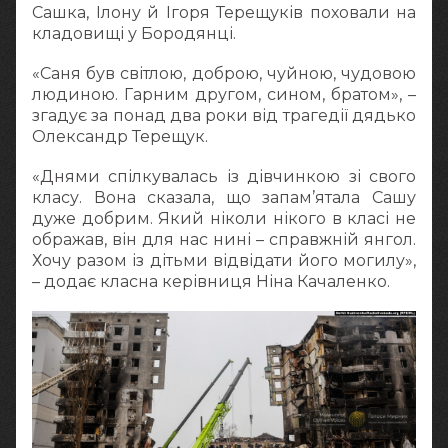
Сашка, Ілону й Ігоря Терещуків поховали на
кладовищі у Бородянці.
«Саня був світлою, доброю, чуйною, чудовою
людиною. Гарним другом, сином, братом», –
згадує за понад два роки від трагедії дядько
Олександр Терещук.
«Днями спілкувалась із дівчинкою зі свого
класу. Вона сказала, що запам’ятала Сашу
дуже добрим. Який ніколи нікого в класі не
ображав, він для нас нині – справжній янгол.
Хочу разом із дітьми відвідати його могилу»,
– додає класна керівниця Ніна Качаленко.