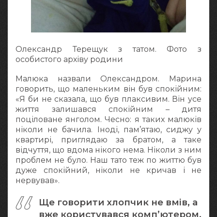
Олександр Терещук з татом. Фото з
особистого архіву родини
Малюка назвали Олександром. Марина
говорить, що маленьким він був спокійним:
«Я би не сказала, що був плаксивим. Він усе
життя залишався спокійним – дитя
поціловане янголом. Чесно: я таких малюків
ніколи не бачила. Іноді, пам’ятаю, сиджу у
квартирі, приглядаю за братом, а таке
відчуття, що вдома нікого нема. Ніколи з ним
проблем не було. Наш тато теж по життю був
дуже спокійний, ніколи не кричав і не
нервував».
Ще говорити хлопчик не вмів, а
вже користувався комп’ютером.