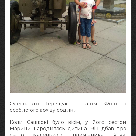
Олександр Терещук з татом. Фото з
особистого архіву родини
Коли Сашкові було вісім, у його сестри
Марини народилась дитина. Він дбав про
свого маленького племінника. Хоча,