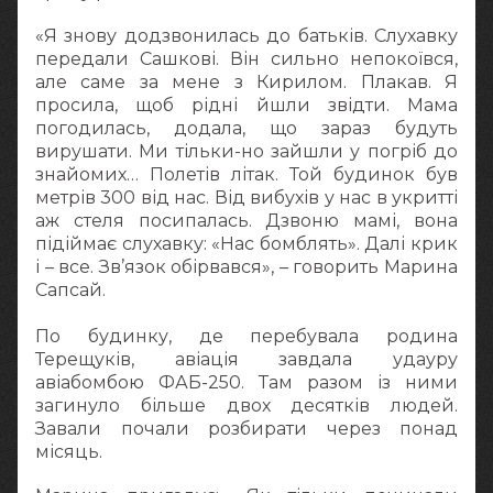
«Я знову додзвонилась до батьків. Слухавку
передали Сашкові. Він сильно непокоївся,
але саме за мене з Кирилом. Плакав. Я
просила, щоб рідні йшли звідти. Мама
погодилась, додала, що зараз будуть
вирушати. Ми тільки-но зайшли у погріб до
знайомих… Полетів літак. Той будинок був
метрів 300 від нас. Від вибухів у нас в укритті
аж стеля посипалась. Дзвоню мамі, вона
підіймає слухавку: «Нас бомблять». Далі крик
і – все. Зв’язок обірвався», – говорить Марина
Сапсай.
По будинку, де перебувала родина
Терещуків, авіація завдала удауру
авіабомбою ФАБ-250. Там разом із ними
загинуло більше двох десятків людей.
Завали почали розбирати через понад
місяць.