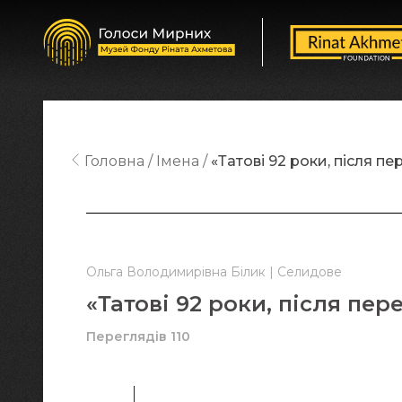
Головна
Імена
«Татові 92 роки, після пе
Ольга Володимирівна Білик | Селидове
«Татові 92 роки, після пер
Переглядів 110