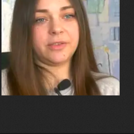
27.07.2026
Олександра Лініченко
"Я перенесла 11 операцій, та
плакала від фантомного
болю. Але маленька донька
бере за руку і змушує йти
далі"