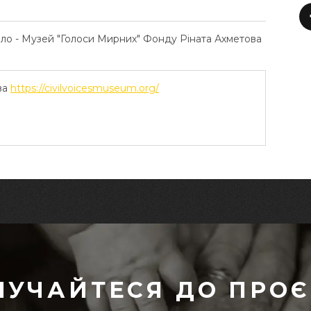
ело - Музей "Голоси Мирних" Фонду Ріната Ахметова
ва
https://civilvoicesmuseum.org/
ЛУЧАЙТЕСЯ ДО ПРОЄ