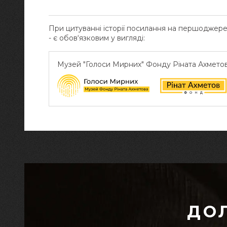
При цитуванні історії посилання на першоджер
- є обов‘язковим у вигляді:
Музей "Голоси Мирних" Фонду Ріната Ахмето
ДО