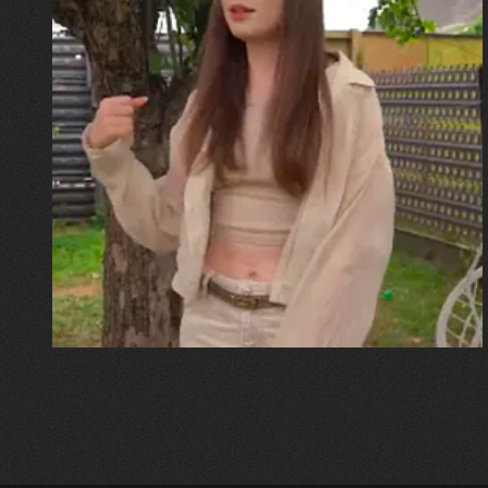
30.07.2026
Калина, Дарина та Віра Папроцькі
"Хвиля була, як від моря,
прозора і велика… Я ледве
встигла схопити племінницю"