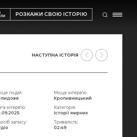
М
РОЗКАЖИ СВОЮ ІСТОРІЮ
ИЛИ
НАСТУПНА ІСТОРІЯ
сце подій:
Місце інтерв'ю:
елидове
Кропивницький
та інтерв'ю:
Категорія:
.09.2025
Історії мирних
осіб запису:
Тривалість:
удіо
02:49