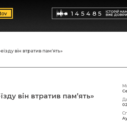
ІСТОРІЙ НА
145485
ВЖЕ ДОВІР
реїзду він втратив пам’ять»
Мі
С
еїзду він втратив пам’ять»
Да
02
Сп
А