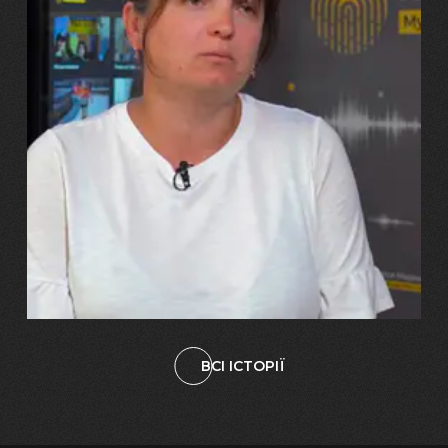
29.07.2026
Марина, Ваїд та Аміна Харченко
"Попри всі втрати, ми не
зламалися: тепер я бачу
свого вбитого чоловіка у
наших дітях"
ВСІ ІСТОРІЇ