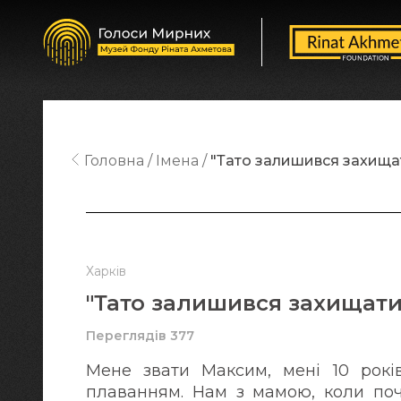
Головна
Імена
"Тато залишився захищат
Харків
"Тато залишився захищати
Переглядів 377
Мене звати Максим, мені 10 рок
плаванням. Нам з мамою, коли поч