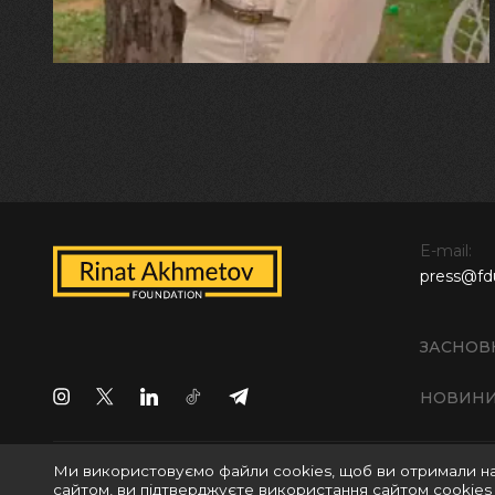
E-mail:
press@fd
ЗАСНОВ
НОВИН
Ми використовуємо файли cookies, щоб ви отримали н
Всі права захищені © 2024 БО "Фонд Ріната Ахметова
сайтом, ви підтверджуєте використання сайтом cookies