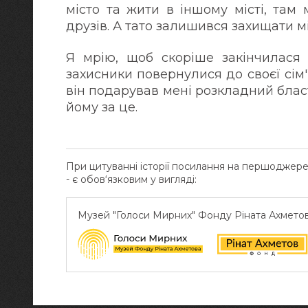
місто та жити в іншому місті, там
друзів. А тато залишився захищати мі
Я мрію, щоб скоріше закінчилася 
захисники повернулися до своєї сім
він подарував мені розкладний блас
йому за це.
При цитуванні історії посилання на першоджер
- є обов‘язковим у вигляді:
Музей "Голоси Мирних" Фонду Ріната Ахмето