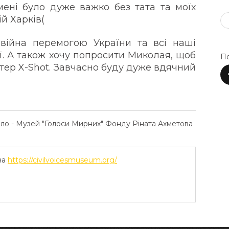
 мені було дуже важко без тата та моїх
й Харків(
війна перемогою України та всі наші
'ї. А також хочу попросити Миколая, щоб
По
тер X-Shot. Завчасно буду дуже вдячний
ело - Музей "Голоси Мирних" Фонду Ріната Ахметова
ва
https://civilvoicesmuseum.org/