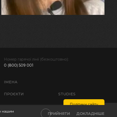
далі"
Номер гарячої лінії (безкоштовно):
0 (800) 509 001
ІМЕНА
ПРОЄКТИ
STUDIES
Політики сайту
з нашим
тика обробки персональних даних
Інтелектуальна власність
ПРИЙНЯТИ
ДОКЛАДНІШЕ