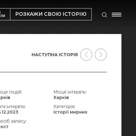
М
РОЗКАЖИ СВОЮ ІСТОРІЮ
ИЛИ
НАСТУПНА ІСТОРІЯ
сце подій:
Місце інтерв'ю:
арків
Харків
та інтерв'ю:
Категорія:
.12.2023
Історії мирних
осіб запису:
екст