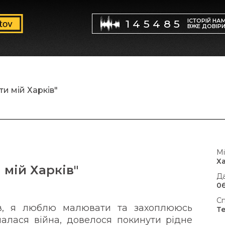
ІСТОРІЙ НА
145485
ВЖЕ ДОВІР
и мій Харків"
Мі
Х
 мій Харків"
Да
06
Сп
ів, я люблю малювати та захоплююсь
Т
алася війна, довелося покинути рідне