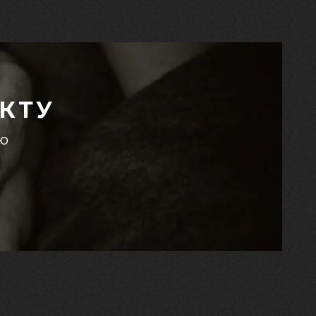
КТУ
єю