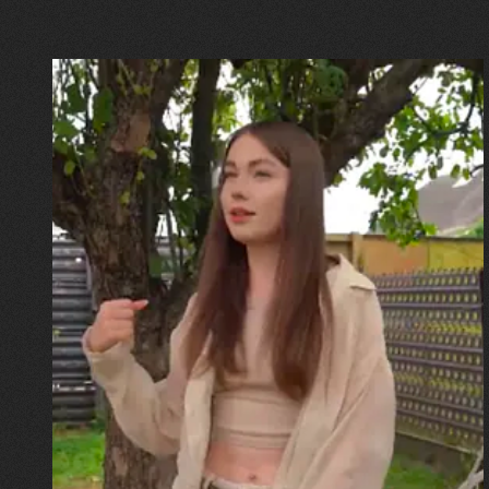
30.07.2026
Калина, Дарина та Віра Папроцькі
"Хвиля була, як від моря,
прозора і велика… Я ледве
встигла схопити племінницю"