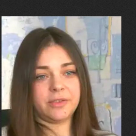
27.07.2026
Олександра Лініченко
"Я перенесла 11 операцій, та
плакала від фантомного
болю. Але маленька донька
бере за руку і змушує йти