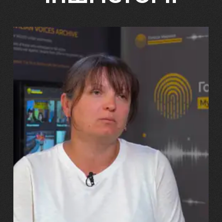
29.07.2026
Марина, Ваїд та Аміна Харченко
"Попри всі втрати, ми не
зламалися: тепер я бачу
свого вбитого чоловіка у
наших дітях"