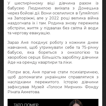
У шестирічному віці дівчина разом із
бабусею Людмилою виїхала з Донецька
через бойові дії. Вони оселилися в Гуляйполі
на Запоріжжі, але у 2022 році велика війна
наздогнала їх і там. Родина знову пережила
обстріли, життя у підвалах без світла й води
та чергову евакуацію.
Зараз Аня поєднує роботу з кожним днем
навчання, щоб утримувати себе та 75-річну
бабусю, яка бореться з онкологією та
хворобою серця. Більшість заробітку дівчини
йде на оренду квартири та ліки.
Попри все, Аня прагне стати психіатринею,
щоб допомагати українцям справлятися з
наслідками пережитого. Історію дівчини
зафіксував Музей «Голоси Мирних» Фонду
Ріната Ахметова.