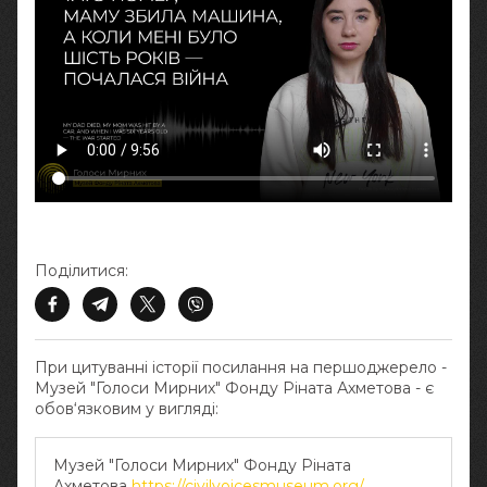
Поділитися:
При цитуванні історії посилання на першоджерело -
Музей "Голоси Мирних" Фонду Ріната Ахметова - є
обов‘язковим у вигляді:
Музей "Голоси Мирних" Фонду Ріната
Ахметова
https://civilvoicesmuseum.org/