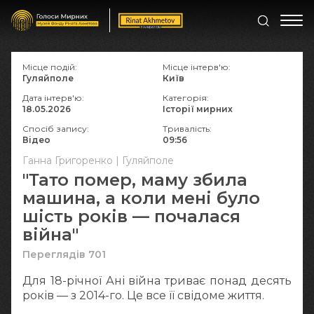
Місце подій:
Місце інтерв'ю:
Гуляйполе
Київ
Дата інтерв'ю:
Категорія:
18.05.2026
Історії мирних
Спосіб запису:
Тривалість:
Відео
09:56
Ганна Григоренко | Гуляйполе
"Тато помер, маму збила
машина, а коли мені було
шість років — почалася
війна"
Переглядів 701
Для 18-річної Ані війна триває понад десять
років — з 2014-го. Це все її свідоме життя.