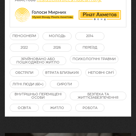
ПЕНСІОНЕРИ
МОЛОДЬ
2014
2022
2026
ПЕРЕЇЗД
ЗРУЙНОВАНО АБО
ПСИХОЛОГІЧНІ ТРАВМИ
ПОШКОДЖЕНО ЖИТЛО
ОБСТРІЛИ
ВТРАТА БЛИЗЬКИХ
НЕПОВНІ СІМ'Ї
ЛІТНІ ЛЮДИ (60+)
СИРОТИ
ВНУТРІШНЬО ПЕРЕМІЩЕНІ
БЕЗПЕКА ТА
ОСОБИ
ЖИТТЄЗАБЕЗПЕЧЕННЯ
ОСВІТА
ЖИТЛО
РОБОТА