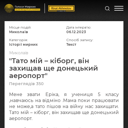
Місце подій:
Дата інтерв'ю:
Миколаїв
06.12.2023
Категорія:
Спосіб запису:
Історії мирних
Текст
Миколаїв
"Тато мій – кіборг, він
захищав ще донецький
аеропорт"
Переглядів 350
Мене звати Еріка, я учениця 5 класу
,навчаюсь на відміно .Мама поки працювати
не може,а тато пішов на війну нас захищати.
Тато мій – кіборг, він захищав ще донецький
аеропорт.