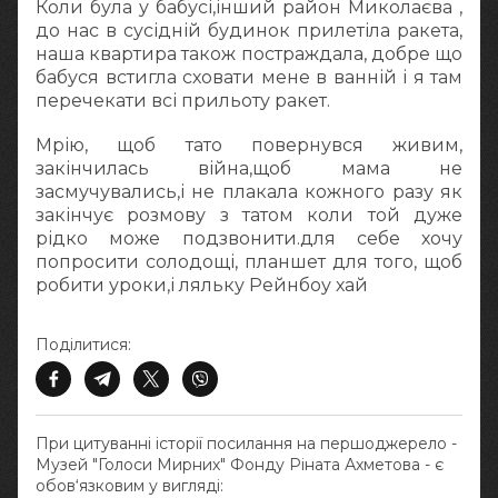
Коли була у бабусі,інший район Миколаєва ,
до нас в сусідній будинок прилетіла ракета,
наша квартира також постраждала, добре що
бабуся встигла сховати мене в ванній і я там
перечекати всі прильоту ракет.
Мрію, щоб тато повернувся живим,
закінчилась війна,щоб мама не
засмучувались,і не плакала кожного разу як
закінчує розмову з татом коли той дуже
рідко може подзвонити.для себе хочу
попросити солодощі, планшет для того, щоб
робити уроки,і ляльку Рейнбоу хай
Поділитися:
При цитуванні історії посилання на першоджерело -
Музей "Голоси Мирних" Фонду Ріната Ахметова - є
обов‘язковим у вигляді: