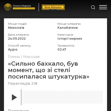
Місце подій:
Місце інтерв'ю:
Миколаїв
Калабатине
Дата інтерв'ю:
Категорія:
24.09.2022
Історії мирних
Спосіб запису:
Тривалість:
Аудіо
02:47
Римма | Миколаїв
«Сильно бахкало, був
момент, що зі стелі
посипалася штукатурка»
Переглядів 218