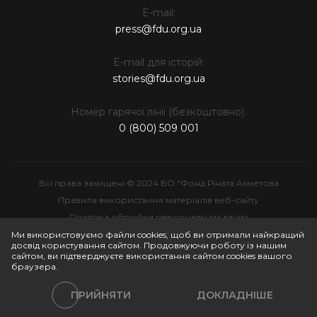
E-mail:
press@fdu.org.ua
E-mail для історій:
stories@fdu.org.ua
Номер гарячої лінії (безкоштовно):
0 (800) 509 001
Всі права захищені © 2024 БО "Фонд Ріната Ахметова
Правила використання матеріалів веб-сайту
Політика обробки персональних даних
Інтелектуальна власність
Ми використовуємо файли cookies, щоб ви отримали найкращий
досвід користування сайтом. Продовжуючи роботу із нашим
сайтом, ви підтверджуєте використання сайтом cookies вашого
браузера.
ПРИЙНЯТИ
ДОКЛАДНІШЕ
Політики сайту