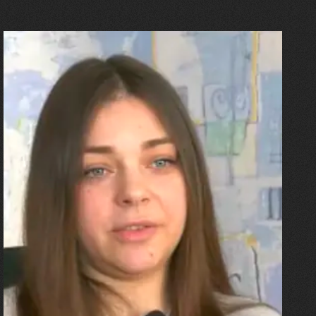
27.07.2026
Олександра Лініченко
"Я перенесла 11 операцій, та
плакала від фантомного
болю. Але маленька донька
бере за руку і змушує йти