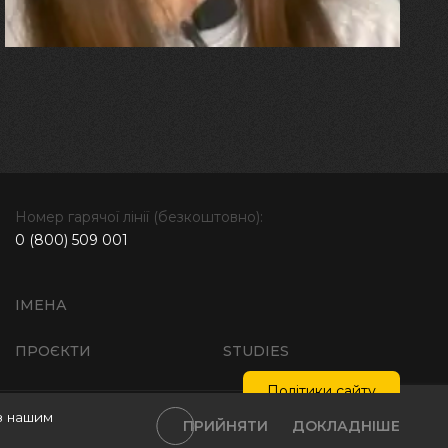
далі"
Номер гарячої лінії (безкоштовно):
0 (800) 509 001
ІМЕНА
ПРОЄКТИ
STUDIES
Політики сайту
з нашим
тика обробки персональних даних
Інтелектуальна власність
ПРИЙНЯТИ
ДОКЛАДНІШЕ