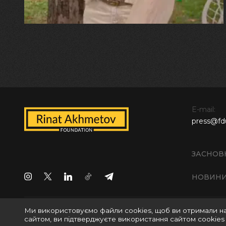
E-mail:
press@fd
ЗАСНОВ
НОВИН
Ми використовуємо файли cookies, щоб ви отримали н
Всі права захищені © 2024 БО "Фонд Ріната Ахметова
сайтом, ви підтверджуєте використання сайтом cookies