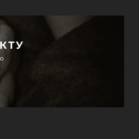
КТУ
єю