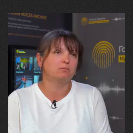
29.07.2026
Марина, Ваїд та Аміна Харченко
"Попри всі втрати, ми не
зламалися: тепер я бачу
свого вбитого чоловіка у
наших дітях"