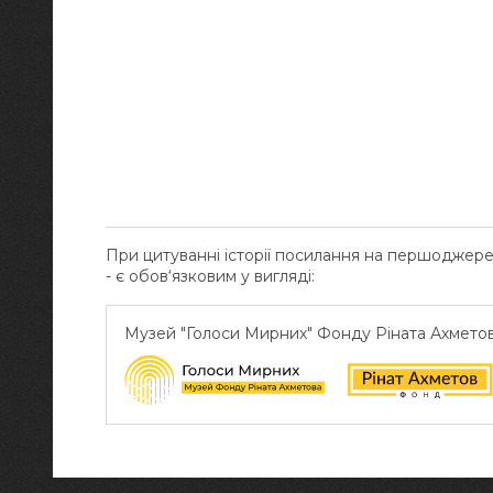
При цитуванні історії посилання на першоджер
- є обов‘язковим у вигляді:
Музей "Голоси Мирних" Фонду Ріната Ахмето