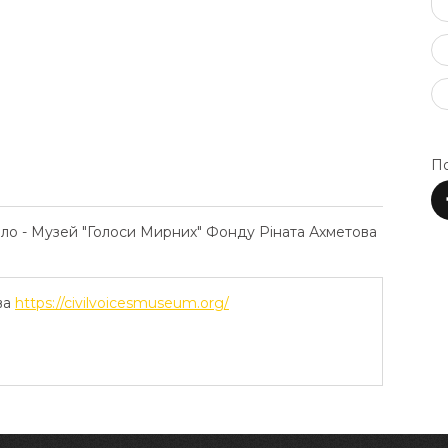
По
ело - Музей "Голоси Мирних" Фонду Ріната Ахметова
ва
https://civilvoicesmuseum.org/