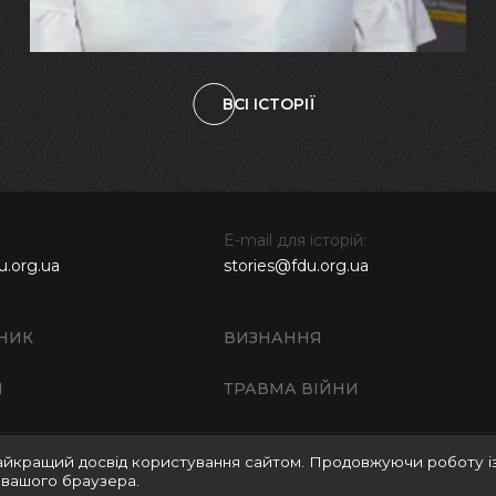
ВСІ ІСТОРІЇ
E-mail для історій:
u.org.ua
stories@fdu.org.ua
НИК
ВИЗНАННЯ
И
ТРАВМА ВІЙНИ
айкращий досвід користування сайтом. Продовжуючи роботу і
Правила використання матеріалів веб-сайту
Полі
 вашого браузера.