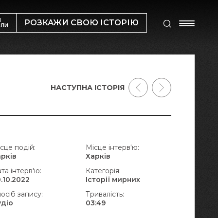
М
РОЗКАЖИ СВОЮ ІСТОРІЮ
ИЛИ
НАСТУПНА ІСТОРІЯ
сце подій:
Місце інтерв'ю:
арків
Харків
та інтерв'ю:
Категорія:
.10.2022
Історії мирних
осіб запису:
Тривалість:
удіо
03:49