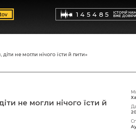
ІСТОРІЙ НА
145485
ВЖЕ ДОВІР
 діти не могли нічого їсти й пити»
Мі
Х
іти не могли нічого їсти й
Да
20
Сп
А