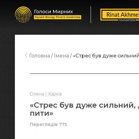
Головна
Імена
«Стрес був дуже сильний,
Олена | Харків
«Стрес був дуже сильний, д
пити»
Переглядів 775