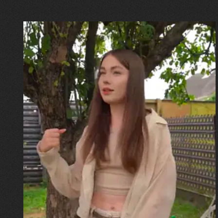
30.07.2026
Калина, Дарина та Віра Папроцькі
"Хвиля була, як від моря,
прозора і велика… Я ледве
встигла схопити племінницю"