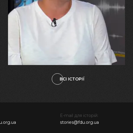
29.07.2026
Марина, Ваїд та Аміна Харченко
"Попри всі втрати, ми не
зламалися: тепер я бачу
свого вбитого чоловіка у
наших дітях"
ВСІ ІСТОРІЇ
E-mail для історій:
u.org.ua
stories@fdu.org.ua