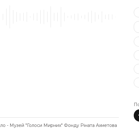
По
ело - Музей "Голоси Мирних" Фонду Ріната Ахметова