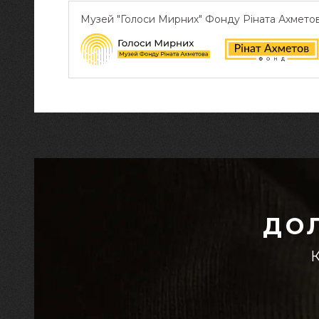
Музей "Голоси Мирних" Фонду Ріната Ахмето
ДО
К