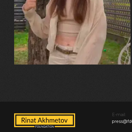
30.07.2026
Калина, Дарина та Віра Папроцькі
"Хвиля була, як від моря,
прозора і велика… Я ледве
встигла схопити племінницю"
E-mail:
press@fd