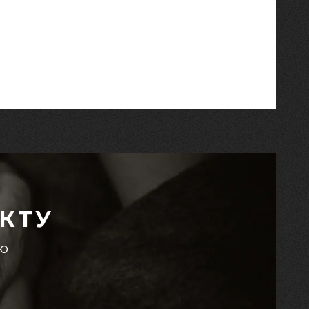
КТУ
єю