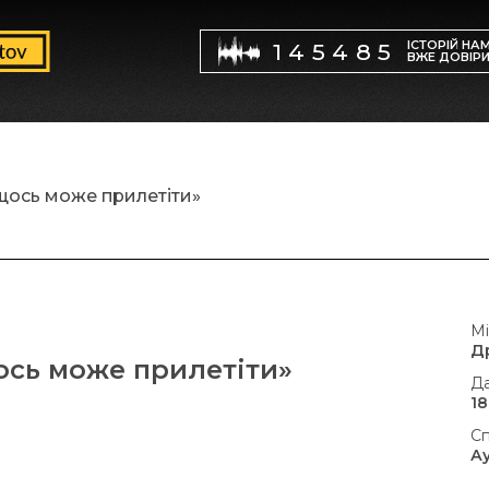
ІСТОРІЙ НА
145485
ВЖЕ ДОВІР
щось може прилетіти»
Мі
Д
ось може прилетіти»
Да
18
Сп
А