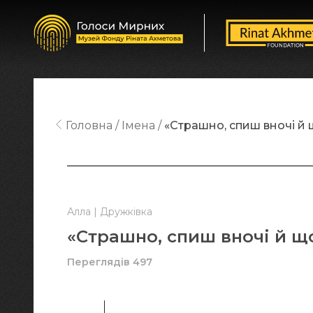
Головна
Імена
«Страшно, спиш вночі й 
Алла | Дружківка
«Страшно, спиш вночі й щ
Переглядів 497