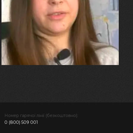
27.07.2026
Олександра Лініченко
"Я перенесла 11 операцій, та
плакала від фантомного
болю. Але маленька донька
бере за руку і змушує йти
далі"
Номер гарячої лінії (безкоштовно):
0 (800) 509 001