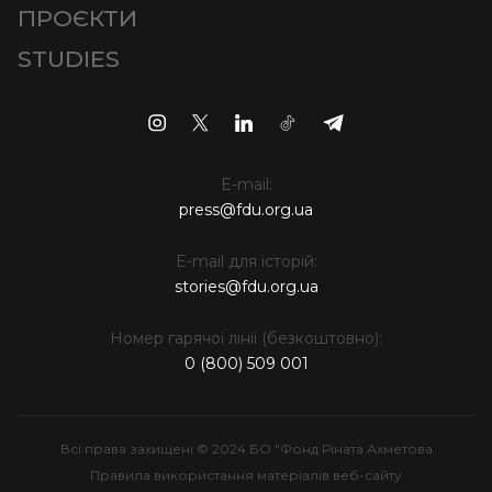
ПРОЄКТИ
STUDIES
E-mail:
press@fdu.org.ua
E-mail для історій:
stories@fdu.org.ua
Номер гарячої лінії (безкоштовно):
0 (800) 509 001
Всі права захищені © 2024 БО "Фонд Ріната Ахметова
Правила використання матеріалів веб-сайту