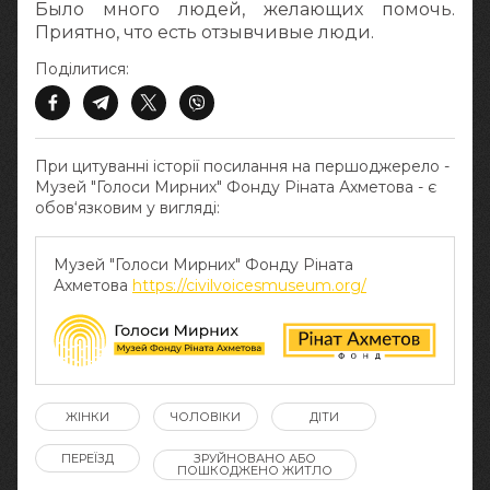
Было много людей, желающих помочь.
Приятно, что есть отзывчивые люди.
Поділитися:
При цитуванні історії посилання на першоджерело -
Музей "Голоси Мирних" Фонду Ріната Ахметова - є
обов‘язковим у вигляді:
Музей "Голоси Мирних" Фонду Ріната
Ахметова
https://civilvoicesmuseum.org/
ЖІНКИ
ЧОЛОВІКИ
ДІТИ
ПЕРЕЇЗД
ЗРУЙНОВАНО АБО
ПОШКОДЖЕНО ЖИТЛО