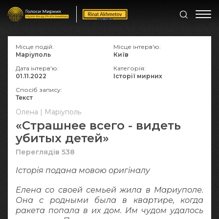
Місце подій:
Місце інтерв'ю:
Маріуполь
Київ
Дата інтерв'ю:
Категорія:
01.11.2022
Історії мирних
Спосіб запису:
Текст
Олена | Маріуполь
«Страшнее всего - видеть
убитых детей»
Переглядів 538
Історія подана мовою оригіналy
Елена со своей семьей жила в Мариуполе.
Она с родными была в квартире, когда
ракета попала в их дом. Им чудом удалось