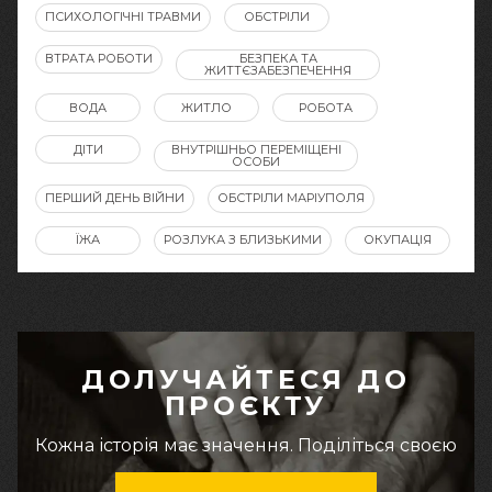
ПСИХОЛОГІЧНІ ТРАВМИ
ОБСТРІЛИ
ВТРАТА РОБОТИ
БЕЗПЕКА ТА
ЖИТТЄЗАБЕЗПЕЧЕННЯ
ВОДА
ЖИТЛО
РОБОТА
ДІТИ
ВНУТРІШНЬО ПЕРЕМІЩЕНІ
ОСОБИ
ПЕРШИЙ ДЕНЬ ВІЙНИ
ОБСТРІЛИ МАРІУПОЛЯ
ЇЖА
РОЗЛУКА З БЛИЗЬКИМИ
ОКУПАЦІЯ
ДОЛУЧАЙТЕСЯ ДО
ПРОЄКТУ
Кожна історія має значення. Поділіться своєю