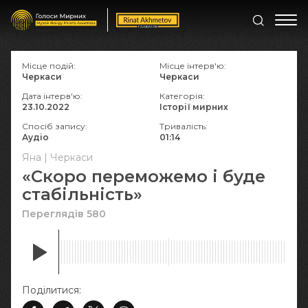
Місце подій:
Місце інтерв'ю:
Черкаси
Черкаси
Дата інтерв'ю:
Категорія:
23.10.2022
Історії мирних
Спосіб запису:
Тривалість:
Аудіо
01:14
Яна | Черкаси
«Скоро переможемо і буде
стабільність»
Переглядів 580
Поділитися: