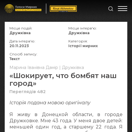
Місце подій:
Місце інтерв'ю:
Дружківка
Дружківка
Дата інтерв'ю:
Категорія:
20.11.2023
Історії мирних
Спосіб запису:
Текст
Марина Іванівна Дамір | Дружківка
«Шокирует, что бомбят наш
город»
Переглядів 482
Історія подана мовою оригіналy
Я живу в Донецкой области, в городе
Дружковке. Мне 43 года. У меня двое детей:
меньшей один год, а старшему 22 года. Я