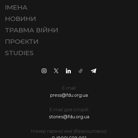
ІМЕНА
НОВИНИ
ТРАВМА ВІЙНИ
ПРОЄКТИ
STUDIES
E-mail:
press@fdu.org.ua
E-mail для історій:
stories@fdu.org.ua
Номер гарячої лінії (безкоштовно):