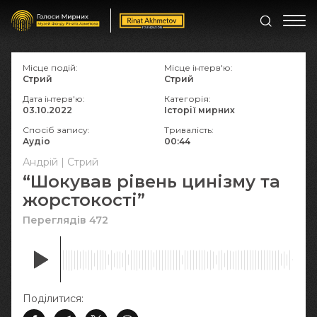
Місце подій:
Місце інтерв'ю:
Стрий
Стрий
Дата інтерв'ю:
Категорія:
03.10.2022
Історії мирних
Спосіб запису:
Тривалість:
Аудіо
00:44
Андрій | Стрий
“Шокував рівень цинізму та
жорстокості”
Переглядів 472
Поділитися: