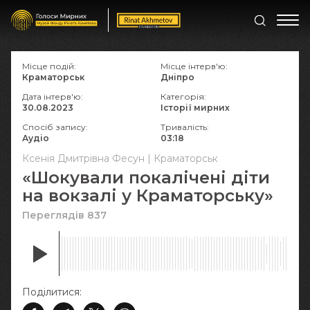
Місце подій:
Місце інтерв'ю:
Краматорськ
Дніпро
Дата інтерв'ю:
Категорія:
30.08.2023
Історії мирних
Спосіб запису:
Тривалість:
Аудіо
03:18
Ксенія Дмитрівна Фесун | Краматорськ
«Шокували покалічені діти
на вокзалі у Краматорську»
Переглядів 837
Поділитися: