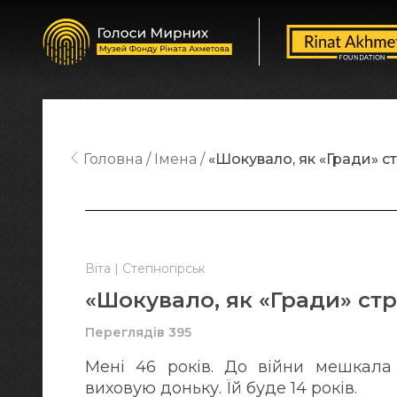
Головна
Імена
«Шокувало, як «Гради» ст
Віта | Степногірськ
«Шокувало, як «Гради» стр
Переглядів 395
Мені 46 років. До війни мешкала 
виховую доньку. Їй буде 14 років.