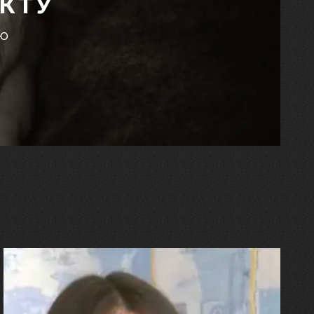
КТУ
єю