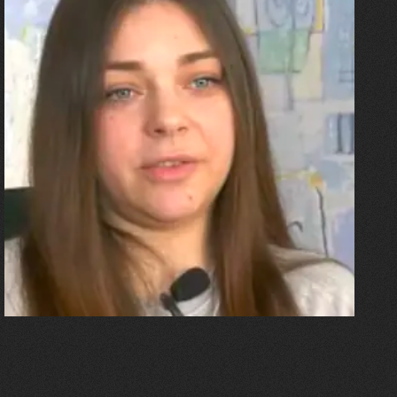
27.07.2026
Олександра Лініченко
"Я перенесла 11 операцій, та
плакала від фантомного
болю. Але маленька донька
бере за руку і змушує йти
далі"