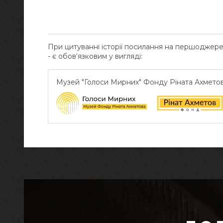
При цитуванні історії посилання на першоджер
- є обов‘язковим у вигляді:
Музей "Голоси Мирних" Фонду Ріната Ахмето