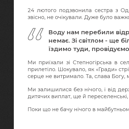
24 лютого подзвонила сестра з Оде
звісно, не очікували. Дуже було важк
Воду нам перебили відраз
немає. Зі світлом - ще б
їздимо туди, провідуємо 
Ми приїхали зі Степногірська в се
прилетіло. Шокувало, як «Гради» стрі
серце не витримало. Та, слава Богу, 
Ми залишилися без нічого, і від д
дитячих виплат, ще й переселенські,
Поки що не бачу нічого в майбутньом