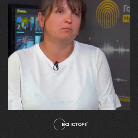
29.07.2026
Марина, Ваїд та Аміна Харченко
"Попри всі втрати, ми не
зламалися: тепер я бачу
свого вбитого чоловіка у
наших дітях"
ВСІ ІСТОРІЇ