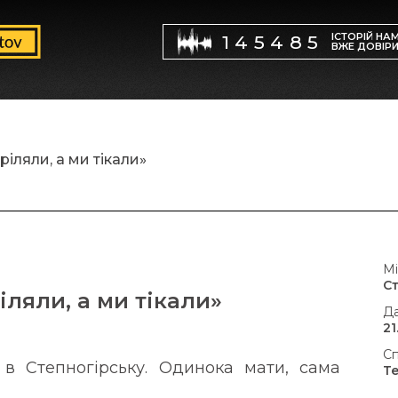
ІСТОРІЙ НА
145485
ВЖЕ ДОВІР
ріляли, а ми тікали»
Мі
С
іляли, а ми тікали»
Да
21
Сп
в Степногірську. Одинока мати, сама
Т