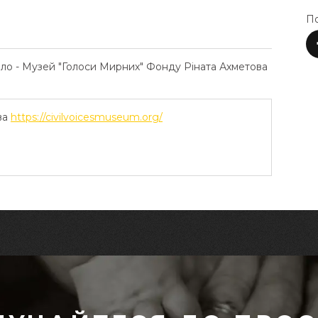
По
ело - Музей "Голоси Мирних" Фонду Ріната Ахметова
ва
https://civilvoicesmuseum.org/