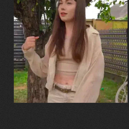
30.07.2026
Калина, Дарина та Віра Папроцькі
"Хвиля була, як від моря,
прозора і велика… Я ледве
встигла схопити племінницю"