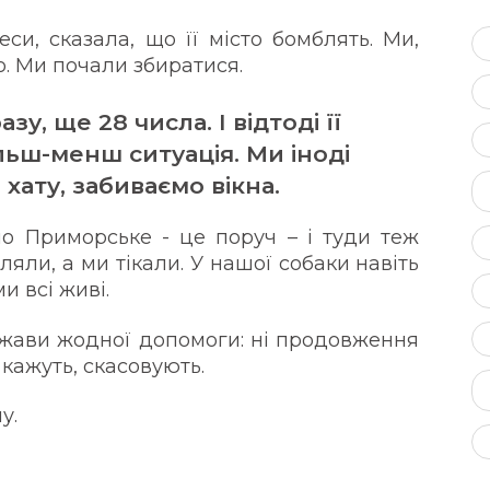
си, сказала, що її місто бомблять. Ми,
о. Ми почали збиратися.
у, ще 28 числа. І відтоді її
ільш-менш ситуація. Ми іноді
хату, забиваємо вікна.
ло Приморське - це поруч – і туди теж
ляли, а ми тікали. У нашої собаки навіть
ми всі живі.
ержави жодної допомоги: ні продовження
 кажуть, скасовують.
у.