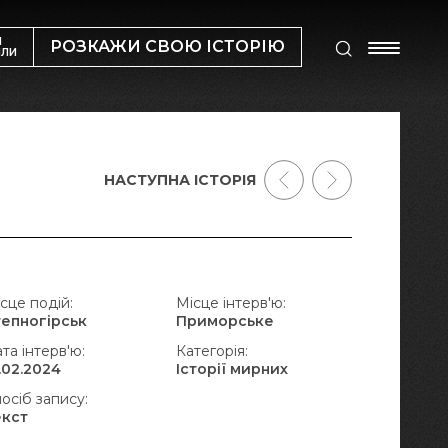
М
РОЗКАЖИ СВОЮ ІСТОРІЮ
ИЛИ
НАСТУПНА ІСТОРІЯ
сце подій:
Місце інтерв'ю:
тепногірськ
Приморське
та інтерв'ю:
Категорія:
.02.2024
Історії мирних
осіб запису:
екст