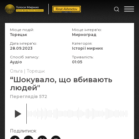
Місце подій:
Місце інтерв'ю:
Торецьк
Мирноград
Дата інтерв'ю:
Категорія:
28.09.2023
Історії мирних
Спосіб запису:
Тривалість:
Аудіо
01:05
Ольга | Торецьк
“Шокувало, що вбивають
людей"
Переглядів 572
Поділитися: