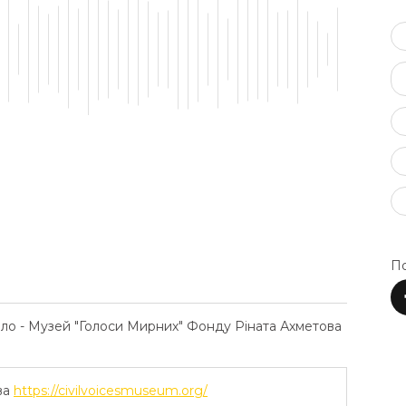
По
ело - Музей "Голоси Мирних" Фонду Ріната Ахметова
ва
https://civilvoicesmuseum.org/