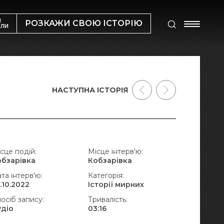
М
РОЗКАЖИ СВОЮ ІСТОРІЮ
ИЛИ
НАСТУПНА ІСТОРІЯ
сце подій:
Місце інтерв'ю:
обзарівка
Кобзарівка
та інтерв'ю:
Категорія:
.10.2022
Історії мирних
осіб запису:
Тривалість:
удіо
03:16