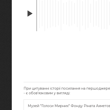
При цитуванні історії посилання на першоджер
- є обов‘язковим у вигляді:
Музей "Голоси Мирних" Фонду Ріната Ахмето