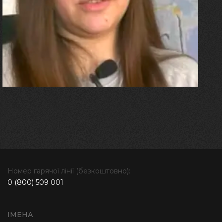
"Я перенесла 11 операцій, та
плакала від фантомного
болю. Але маленька донька
бере за руку і змушує йти
далі"
Номер гарячої лінії (безкоштовно):
0 (800) 509 001
ІМЕНА