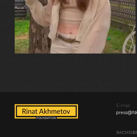
"Хвиля була, як від моря,
прозора і велика… Я ледве
встигла схопити племінницю"
E-mail:
press@fd
ЗАСНОВ