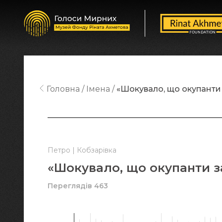
Головна
Імена
«Шокувало, що окупанти
Петро | Кобзарівка
«Шокувало, що окупанти 
Переглядів 463