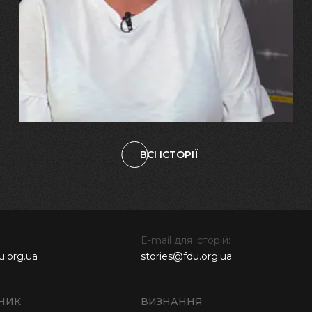
"Попри всі втрати, ми не
зламалися: тепер я бачу
свого вбитого чоловіка у
наших дітях"
ВСІ ІСТОРІЇ
E-mail для історій:
u.org.ua
stories@fdu.org.ua
НИК
ВИЗНАННЯ