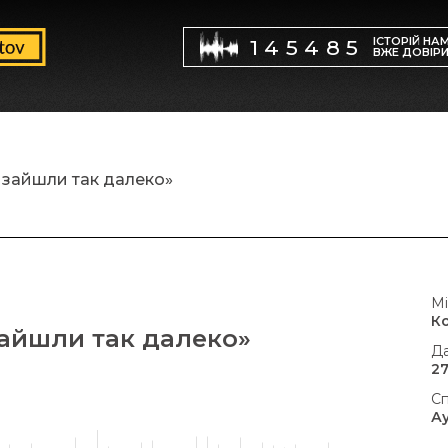
ІСТОРІЙ НА
145485
ВЖЕ ДОВІР
 зайшли так далеко»
Мі
К
зайшли так далеко»
Да
27
Сп
А