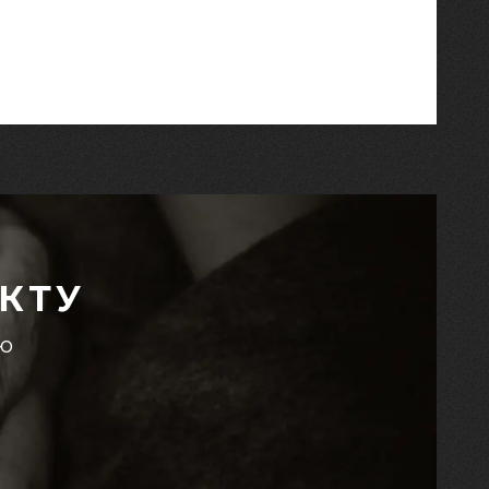
КТУ
єю