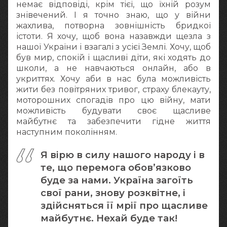
немає відповіді, крім тієї, що їхній розум
знівечений. І я точно знаю, що у війни
жахлива, потворна зовнішність бридкої
істоти. Я хочу, щоб вона назавжди щезла з
нашої України і взагалі з усієї Землі. Хочу, щоб
був мир, спокій і щасливі діти, які ходять до
школи, а не навчаються онлайн, або в
укриттях. Хочу аби в нас була можливість
жити без повітряних тривог, страху блекауту,
моторошних спогадів про цю війну, мати
можливість будувати своє щасливе
майбутнє та забезпечити гідне життя
наступним поколінням.
Я вірю в силу нашого народу і в
те, що перемога обов’язково
буде за нами. Україна загоїть
свої рани, знову розквітне, і
здійсняться її мрії про щасливе
майбутнє. Нехай буде так!