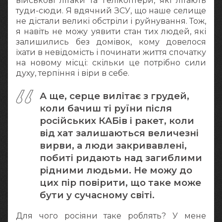
військові літаки та гелікоптери, які літають
туди-сюди. Я вдячний ЗСУ, що наше селище
не дістали великі обстріли і руйнування. Тож,
я навіть не можу уявити стан тих людей, які
залишились без домівок, кому довелося
їхати в невідомість і починати життя спочатку
на новому місці: скільки це потрібно сили
духу, терпіння і віри в себе.
А ще, серце вилітає з грудей,
коли бачиш ті руїни після
російських КАБів і ракет, коли
від хат залишаються величезні
вирви, а люди закривавлені,
побиті ридають над загиблими
рідними людьми. Не можу до
цих пір повірити, що таке може
бути у сучасному світі.
Для чого росіяни таке роблять? У мене