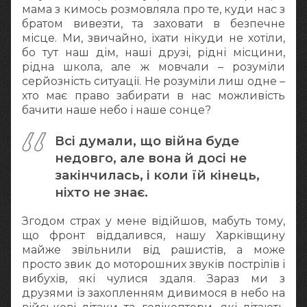
мама з кимось розмовляла про те, куди нас з
братом вивезти, та заховати в безпечне
місце. Ми, звичайно, їхати нікуди не хотіли,
бо тут наш дім, наші друзі, рідні місцини,
рідна школа, але ж мовчали – розуміли
серйозність ситуації. Не розуміли лиш одне –
хто має право забирати в нас можливість
бачити наше небо і наше сонце?
Всі думали, що війна буде
недовго, але вона й досі не
закінчилась, і коли їй кінець,
ніхто не знає.
Згодом страх у мене відійшов, мабуть тому,
що фронт віддалився, нашу Харківщину
майже звільнили від рашистів, а може
просто звик до моторошних звуків пострілів і
вибухів, які чулися здаля. Зараз ми з
друзями із захопленням дивимося в небо на