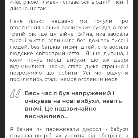
«Час рікою пливе» - співається в одній пісні. І
дійсно, це так.
Наче тільки недавно ми почули про
вторгнення наших російських сусідів, а вже
третій рік іде ця війна. Війна, яка забрала
тисячі життів, залишила без домівок тисячі
людей, без батьків тисячі дітей, спотворила
людське світосприйняття… Я ще дитина, і
коли почув перші вибухи, що аж двері
відчинилися, чесно, стало дуже страшно і
незрозуміло що робити. Усі мої відчуття
посилились, стали немов оголений нерв.
Весь час я був напружений і
очікував на нові вибухи, навіть
вночі. Це надзвичайно
виснажливо…
Я бачив, як переживали дорослі - бабуся
готувала погріб, як укриття від обстрілів, а