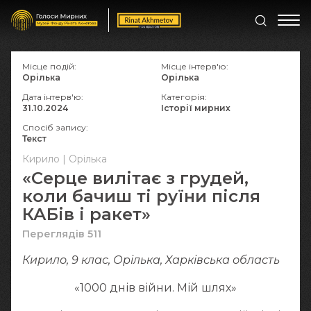
Місце подій:
Місце інтерв'ю:
Орілька
Орілька
Дата інтерв'ю:
Категорія:
31.10.2024
Історії мирних
Спосіб запису:
Текст
Кирило | Орілька
«Серце вилітає з грудей,
коли бачиш ті руїни після
КАБів і ракет»
Переглядів 511
Кирило, 9 клас, Орілька, Харківська область
«1000 днів війни. Мій шлях»