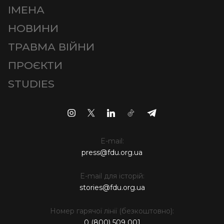
ІМЕНА
НОВИНИ
ТРАВМА ВІЙНИ
ПРОЄКТИ
STUDIES
E-mail:
press@fdu.org.ua
E-mail для історій:
stories@fdu.org.ua
Номер гарячої лінії (безкоштовно):
0 (800) 509 001