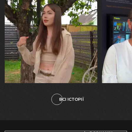
30.07.2026
29.07.2026
Калина, Дарина та Віра Папроцькі
Марина, Ваїд
"Хвиля була, як від моря, прозора і
"Попри всі
велика… Я ледве встигла схопити
тепер я ба
племінницю"
чоловіка у
ВСІ ІСТОРІЇ