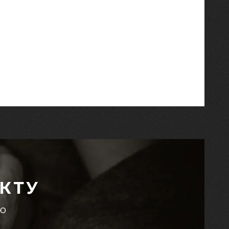
КТУ
єю