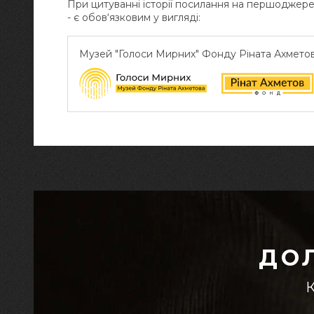
При цитуванні історії посилання на першоджер
- є обов‘язковим у вигляді:
Музей "Голоси Мирних" Фонду Ріната Ахмето
ДО
К