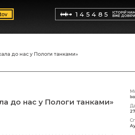
ІСТОРІЙ НА
145485
ВЖЕ ДОВІР
ала до нас у Пологи танками»
Мі
І
ла до нас у Пологи танками»
Да
27
Сп
А