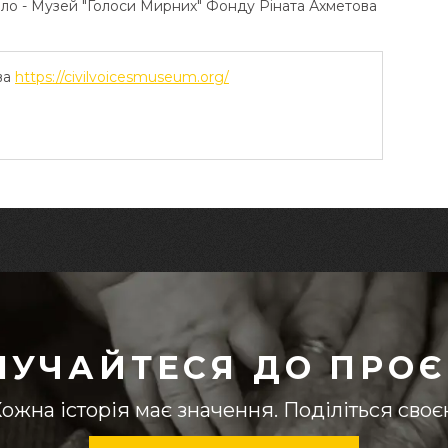
ело - Музей "Голоси Мирних" Фонду Ріната Ахметова
ва
https://civilvoicesmuseum.org/
ЛУЧАЙТЕСЯ ДО ПРОЄ
ожна історія має значення. Поділіться сво