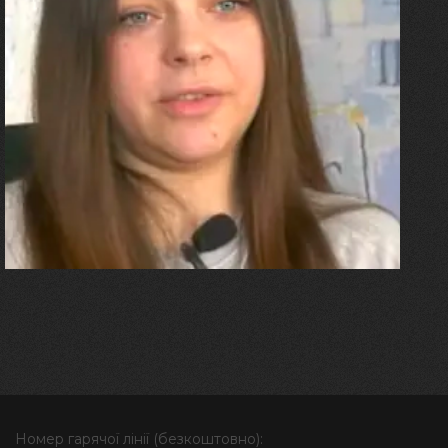
27.07.2026
Олександра Лініченко
"Я перенесла 11 операцій, та
плакала від фантомного
болю. Але маленька донька
бере за руку і змушує йти
далі"
Номер гарячої лінії (безкоштовно):