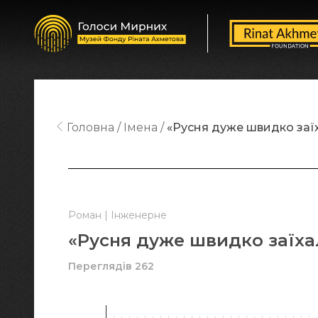
Головна
Імена
«Русня дуже швидко заїх
Роман | Інженерне
«Русня дуже швидко заїха
Переглядів 262