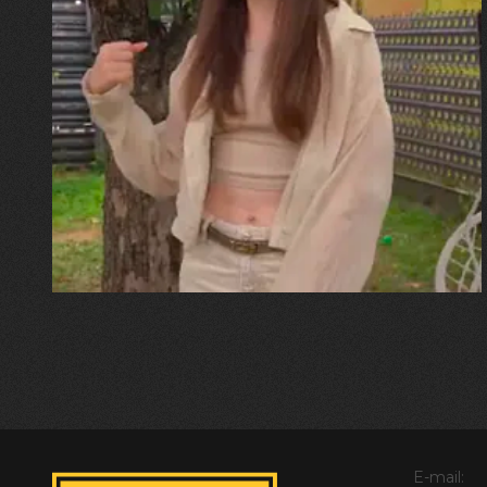
30.07.2026
Калина, Дарина та Віра Папроцькі
"Хвиля була, як від моря,
прозора і велика… Я ледве
встигла схопити племінницю"
E-mail: