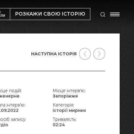
М
РОЗКАЖИ СВОЮ ІСТОРІЮ
ИЛИ
НАСТУПНА ІСТОРІЯ
сце подій:
Місце інтерв'ю:
нженерне
Запоріжжя
та інтерв'ю:
Категорія:
.09.2022
Історії мирних
осіб запису:
Тривалість:
удіо
02:24