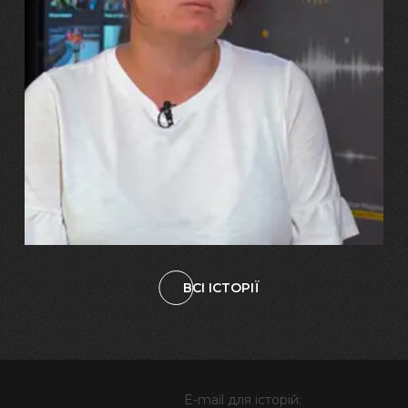
29.07.2026
Марина, Ваїд та Аміна Харченко
"Попри всі втрати, ми не
зламалися: тепер я бачу
свого вбитого чоловіка у
наших дітях"
ВСІ ІСТОРІЇ
E-mail для історій: