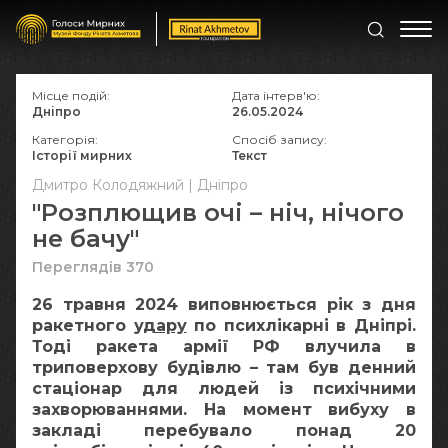
Місце подій:
Дата інтерв'ю:
Дніпро
26.05.2024
Категорія:
Спосіб запису:
Історії мирних
Текст
Дмитро Колодяжний | Дніпро
"Розплющив очі – ніч, нічого
не бачу"
Переглядів 370
26 травня 2024 виповнюється рік з дня
ракетного
удару
по психлікарні в Дніпрі.
Тоді ракета армії РФ влучила в
триповерхову будівлю – там був денний
стаціонар для людей із психічними
захворюваннями. На момент вибуху в
закладі перебувало понад 20