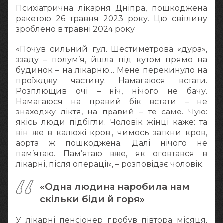
Психіатрична лікарня Дніпра, пошкоджена
ракетою 26 травня 2023 року. Цю світлину
зроблено в травні 2024 року
«Почув сильний гул. Шестиметрова «дура»,
ззаду – полум’я, йшла під кутом прямо на
будинок – на лікарню… Мене перекинуло на
проїжджу частину. Намагаюся встати.
Розплющив очі – ніч, нічого не бачу.
Намагаюся на правий бік встати – не
знаходжу ліктя, на правий – те саме. Чую:
якісь люди підбігли. Чоловік жінці каже: та
він же в калюжі крові, чимось заткни кров,
аорта ж пошкоджена. Далі нічого не
пам’ятаю. Пам’ятаю вже, як оговтався в
лікарні, після операції», – розповідає чоловік.
«Одна людина наробила нам
скільки біди й горя»
У лікарні пенсіонер пробув півтора місяця,