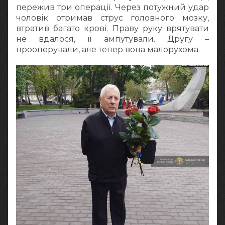
пережив три операції. Через потужний удар
чоловік отримав струс головного мозку,
втратив багато крові. Праву руку врятувати
не вдалося, її ампутували. Другу –
прооперували, але тепер вона малорухома.