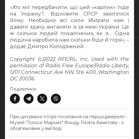
«Хто міг передбачити, що цей «карлик» піде
на Україну?.. Відновити СРСР захотілося
йому. Необхідно всі сили збирати нам і
давати здачу, виганяти їх за межі України. Це
ж скільки людей покалічених, як я… Одна
людина наробила нам скільки біди й горя», –
додає Дмитро Колодяжний.
Copyright (c)2022 RFE/RL, Inc. Used with the
permission of Radio Free Europe/Radio Liberty,
1201 Connecticut Ave NW, Ste 400, Washington
DC 20036.
Поділитися:
При цитуванні історії посилання на першоджерело -
Музей "Голоси Мирних" Фонду Ріната Ахметова - є
обов‘язковим у вигляді: