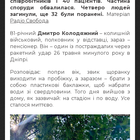
співробітників і 40 пацієнтів. Частина
споруди обвалилася. Четверо людей
загинули, ще 32 були поранені.
Матеріал
Радіо Свобода
.
81-річний
Дмитро Колодяжний
– колишній
військовий, полковник у відставці, зараз –
пенсіонер. Він – один із постраждалих через
ракетний удар 26 травня минулого року в
Дніпрі.
Розповідає: попри вік, звик щоранку
виходити на пробіжку, а заразом – брати з
собою пластикові баклажки, щоб набрати
води зі свердловини. Того дня вийшов з
дому, як зазвичай: на стадіон і по воду. Усе
сталося миттєво.