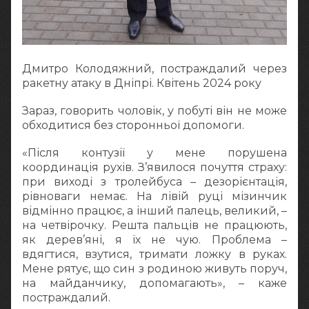
Дмитро Колодяжний, постраждалий через
ракетну атаку в Дніпрі. Квітень 2024 року
Зараз, говорить чоловік, у побуті він не може
обходитися без сторонньої допомоги.
«Після контузії у мене порушена
координація рухів. З’явилося почуття страху:
при виході з тролейбуса – дезорієнтація,
рівноваги немає. На лівій руці мізинчик
відмінно працює, а інший палець, великий, –
на четвірочку. Решта пальців не працюють,
як дерев’яні, я їх не чую. Проблема –
вдягтися, взутися, тримати ложку в руках.
Мене рятує, що син з родиною живуть поруч,
на майданчику, допомагають», – каже
постраждалий.