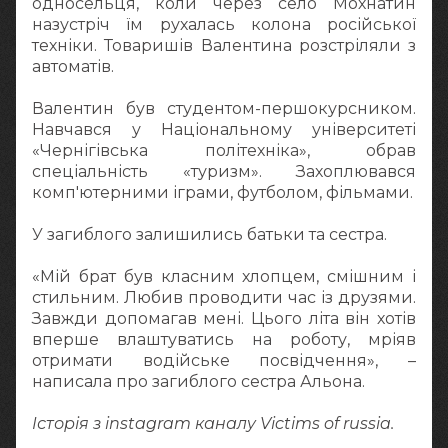
односельця, коли через село Мохнатин
назустріч їм рухалась колона російської
техніки. Товаришів Валентина розстріляли з
автоматів.
Валентин був студентом-першокурсником.
Навчався у Національному університеті
«Чернігівська політехніка», обрав
спеціальність «туризм». Захоплювався
комп'ютерними іграми, футболом, фільмами.
У загиблого залишились батьки та сестра.
«Мій брат був класним хлопцем, смішним і
стильним. Любив проводити час із друзями.
Завжди допомагав мені. Цього літа він хотів
вперше влаштуватись на роботу, мріяв
отримати водійське посвідчення», –
написала про загиблого сестра Альона.
Історія з instagram каналу Victims of russia.