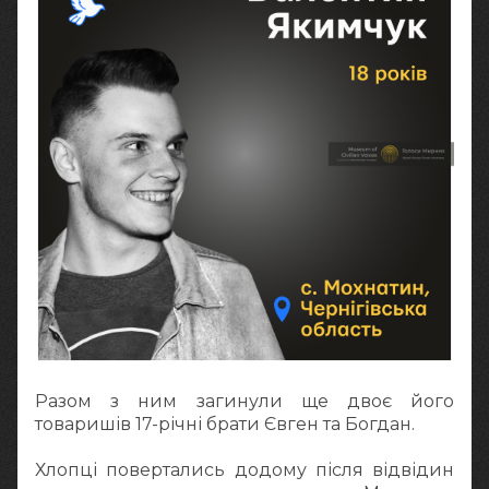
Разом з ним загинули ще двоє його
товаришів 17-річні брати Євген та Богдан.
Хлопці повертались додому після відвідин