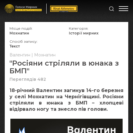
Місце подій:
Категорія:
Мохнатин
Історії мирних
Спосіб запису:
Текст
Валентин | Мохнатин
"Росіяни стріляли в юнака з
БМП"
Переглядів 482
18-річний Валентин загинув 14-го березня
у селі Мохнатин на Чернігівщині. Росіяни
стріляли в юнака з БМП – хлопцеві
відірвало ногу та знесло пів голови.