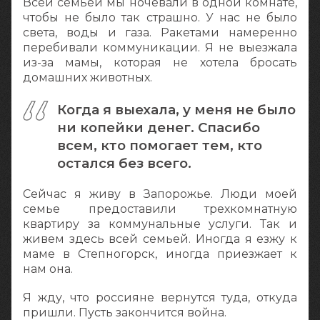
Всей семьей мы ночевали в одной комнате,
чтобы не было так страшно. У нас не было
света, воды и газа. Ракетами намеренно
перебивали коммуникации. Я не выезжала
из-за мамы, которая не хотела бросать
домашних животных.
Когда я выехала, у меня не было
ни копейки денег. Спасибо
всем, кто помогает тем, кто
остался без всего.
Сейчас я живу в Запорожье. Люди моей
семье предоставили трехкомнатную
квартиру за коммунальные услуги. Так и
живем здесь всей семьей. Иногда я езжу к
маме в Степногорск, иногда приезжает к
нам она.
Я жду, что россияне вернутся туда, откуда
пришли. Пусть закончится война.