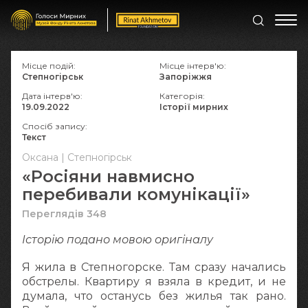
Місце подій:
Місце інтерв'ю:
Степногірськ
Запоріжжя
Дата інтерв'ю:
Категорія:
19.09.2022
Історії мирних
Спосіб запису:
Текст
Оксана | Степногірськ
«Росіяни навмисно
перебивали комунікації»
Переглядів 348
Історію подано мовою оригіналу
Я жила в Степногорске. Там сразу начались
обстрелы. Квартиру я взяла в кредит, и не
думала, что останусь без жилья так рано.