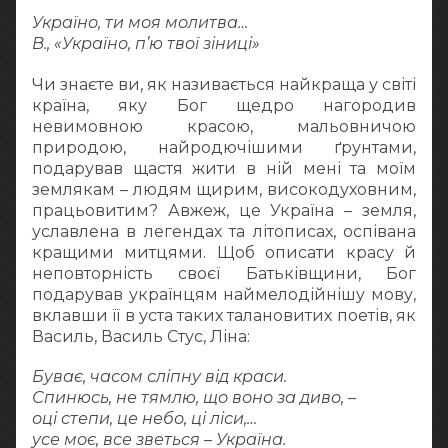
Україно, ти моя молитва…
В., «Україно, п’ю твої зіниці»
Чи знаєте ви, як називається найкраща у світі
країна, яку Бог щедро нагородив
невимовною красою, мальовничою
природою, найродючішими ґрунтами,
подарував щастя жити в ній мені та моїм
землякам – людям щирим, високодуховним,
працьовитим? Авжеж, це Україна – земля,
уславлена в легендах та літописах, оспівана
кращими митцями. Щоб описати красу й
неповторність своєї Батьківщини, Бог
подарував українцям наймелодійнішу мову,
вклавши її в уста таких талановитих поетів, як
Василь, Василь Стус, Ліна:
Буває, часом сліпну від краси.
Спинюсь, не тямлю, що воно за диво, –
оці степи, це небо, ці ліси,…
усе моє, все зветься – Україна.