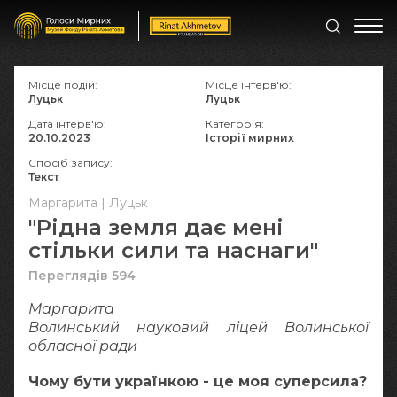
Місце подій:
Місце інтерв'ю:
Луцьк
Луцьк
Дата інтерв'ю:
Категорія:
20.10.2023
Історії мирних
Спосіб запису:
Текст
Маргарита | Луцьк
"Рідна земля дає мені
стільки сили та наснаги"
Переглядів 594
Маргарита
Волинський науковий ліцей Волинської
обласної ради
Чому бути українкою - це моя суперсила?