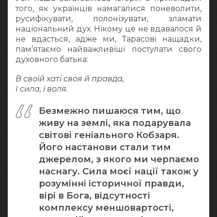
того, як українців намагалися поневолити,
русифікувати, полонізувати, зламати
національний дух. Нікому це не вдавалося й
не вдасться, адже ми, Тарасові нащадки,
пам’ятаємо найважливіші постулати свого
духовного батька:
В своїй хаті своя й правда,
І сила, і воля.
Безмежно пишаюся тим, що
живу на землі, яка подарувала
світові геніального Кобзаря.
Його настанови стали тим
джерелом, з якого ми черпаємо
наснагу. Сила моєї нації також у
розумінні історичної правди,
вірі в Бога, відсутності
комплексу меншовартості,