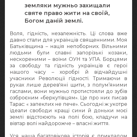
земляки мужньо захищали
святе право жити на своїй,
Богом даній землі.
Воля, гідність, незалежність. Ці слова вже
давно стали для українців священними. Моя
Батьківщина – нація непоборних. Вільними
людьми були славні запорізькі козаки,
нескореними – воїни ОУН та УПА. Борцями
за свободу та гідність українців є герої
нашого часу – хоробрі й відчайдушні
учасники Революції гідності. Тримаючи в
руках лише дерев'яні щити, з полум’яними
гаслами, вони мужньо протистояли до зубів
озброєним «беркутівцям». Це про них писав
Тарас: « запеклих не пече». Сьогодні ж укотре
ідеали свободи кращі сини й доньки моєї
землі відстоюють на полі бою, кладучи на
вівтар волі найдорожче – власні життя.
Уся наша багатовікова історія є прикладом