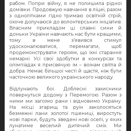
рабом. Попри війну, я не полишила рідної
домівки. Продовжую навчання в ліцеї, разом
з однолітками гідно тримаю освітній стрій,
охоче долучаюся до волонтерських ініціатив.
Власним прикладом ці славні сини й
доньки України навчають нас бути кращими,
тому в мене з’явився стимул
удосконалюватися, перемагати, щоб
продемонструвати героям, що їхні старання
немарні. Усі свої здобутки в конкурсах та
олімпіадах я присвячую їм – воїнам світла й
добра. Немає більшої честі й щастя, ніж бути
часточкою великого українського народу.
Відлунають бої. Доблесні захисники
повернуться додому з Перемогою. Разом з
ними ми загоїмо рани і відновимо Україну.
На місці згарищ та руїн заколосяться
безмежні лани золотої пшениці, виростуть
нові парки, будуть зведені нові оселі, у яких
лунатиме веселий дитячий сміх. Ми