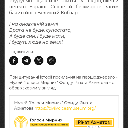
збудуємо щасливе життя у відродженій
неньці Україні. Світле й безхмарне, яким
бачив його Великий Кобзар:
І на оновленій землі
Врага не буде, супостата,
А буде син, і буде мати,
І будуть люде на землі.
Поділитися:
При цитуванні історії посилання на першоджерело -
Музей "Голоси Мирних" Фонду Ріната Ахметова - є
обов‘язковим у вигляді:
Музей "Голоси Мирних" Фонду Ріната
Ахметова
https://civilvoicesmuseum.org/