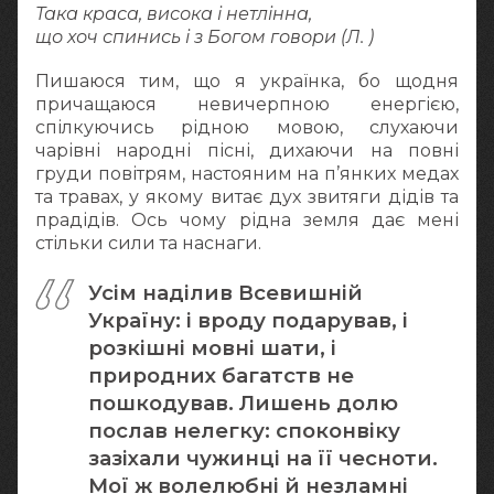
Така краса, висока і нетлінна,
що хоч спинись і з Богом говори (Л. )
Пишаюся тим, що я українка, бо щодня
причащаюся невичерпною енергією,
спілкуючись рідною мовою, слухаючи
чарівні народні пісні, дихаючи на повні
груди повітрям, настояним на п’янких медах
та травах, у якому витає дух звитяги дідів та
прадідів. Ось чому рідна земля дає мені
стільки сили та наснаги.
Усім наділив Всевишній
Україну: і вроду подарував, і
розкішні мовні шати, і
природних багатств не
пошкодував. Лишень долю
послав нелегку: споконвіку
зазіхали чужинці на її чесноти.
Мої ж волелюбні й незламні