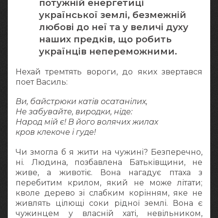
потужній енергетиці
української землі, безмежній
любові до неї та у величі духу
наших предків, що робить
українців непереможними.
Нехай тремтять вороги, до яких звертався
поет Василь:
Ви, байстрюки катів осатанілих,
Не забувайте, виродки, ніде:
Народ мій є! В його волячих жилах
кров клекоче і гуде!
Чи змогла б я жити на чужині? Безперечно,
ні. Людина, позбавлена Батьківщини, не
живе, а животіє. Вона нагадує птаха з
перебитим крилом, який не може літати;
кволе дерево зі слабким корінням, яке не
живлять цілющі соки рідної землі. Вона є
чужинцем у власній хаті, невільником,