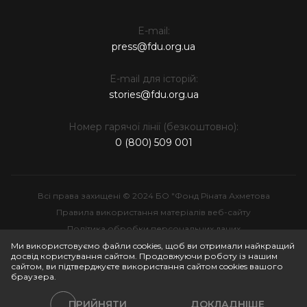
E-mail:
press@fdu.org.ua
E-mail для історій:
stories@fdu.org.ua
Номер гарячої лінії (безкоштовно):
0 (800) 509 001
Всі права захищені © 2024 БО "Фонд Ріната Ахметова
Правила використання матеріалів веб-сайту
Політика обробки персональних даних
Інтелектуальна власність
Ми використовуємо файли cookies, щоб ви отримали найкращий
досвід користування сайтом. Продовжуючи роботу із нашим
сайтом, ви підтверджуєте використання сайтом cookies вашого
браузера.
ПРИЙНЯТИ
ДОКЛАДНІШЕ
Політики сайту