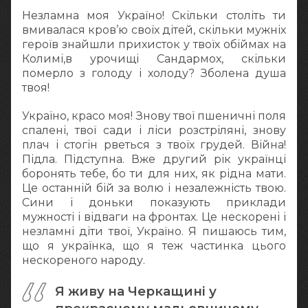
Незламна моя Україно! Скільки століть ти
вмивалася кров’ю своїх дітей, скільки мужніх
героїв знайшли прихисток у твоїх обіймах на
Колимі,в урочищі Сандармох, скільки
померло з голоду і холоду? Зболена душа
твоя!
Україно, красо моя! Знову твої пшеничні поля
спалені, твої сади і ліси розстріляні, знову
плач і стогін рветься з твоїх грудей. Війна!
Підла. Підступна. Вже другий рік українці
боронять тебе, бо ти для них, як рідна мати.
Це останній бій за волю і незалежність твою.
Сини і доньки показують приклади
мужності і відваги на фронтах. Це нескорені і
незламні діти твої, Україно. Я пишаюсь тим,
що я українка, що я теж частинка цього
нескореного народу.
Я живу на Черкащині у