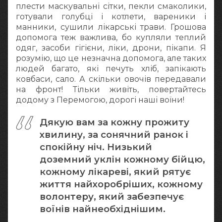
плести маскувальні сітки, пекли смаколики,
готували голубці і котлети, вареники і
манники, сушили лікарські трави. Грошова
допомога теж важлива, бо купляли теплий
одяг, засоби гігієни, ліки, дрони, пікапи. Я
розумію, що це незначна допомога, але таких
людей багато, які печуть хліб, запікають
ковбаси, сало. А скільки овочів передавали
на фронт! Тільки живіть, повертайтесь
додому з Перемогою, дорогі наші воїни!
Дякую вам за кожну прожиту
хвилину, за сонячний ранок і
спокійну ніч. Низький
доземний уклін кожному бійцю,
кожному лікареві, який рятує
життя найхоробріших, кожному
волонтеру, який забезпечує
воїнів найнеобхіднішим.