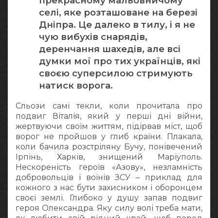
прекрасному мальовничому
селі, яке розташоване на березі
Дніпра. Це далеко в тилу, і я не
чую вибухів снарядів,
деренчання шахедів, але всі
думки мої про тих українців, які
своєю суперсилою стримують
натиск ворога.
Сльози самі текли, коли прочитала про
подвиг Віталія, який у перші дні війни,
жертвуючи своїм життям, підірвав міст, щоб
ворог не пройшов у глиб країни. Плакала,
коли бачила розстріляну Бучу, понівечений
Ірпінь, Харків, знищений Маріуполь.
Нескореність героїв «Азову», незламність
добровольців і воїнів ЗСУ – приклад для
кожного з нас бути захисником і оборонцем
своєї землі. Глибоко у душу запав подвиг
героя Олександра. Яку силу волі треба мати,