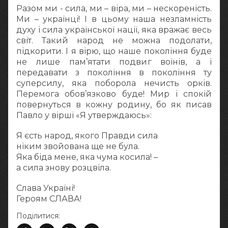
Разом ми - сила, ми – віра, ми – нескореність.
Ми – українці! І в цьому наша незламність
духу і сила української нації, яка вражає весь
світ. Такий народ не можна подолати,
підкорити. І я вірю, що наше покоління буде
не лише пам’ятати подвиг воїнів, а і
передавати з покоління в покоління ту
суперсилу, яка поборола нечисть орків.
Перемога обов’язково буде! Мир і спокій
повернуться в кожну родину, бо як писав
Павло у вірші «Я утверждаюсь»:
Я єсть народ, якого Правди сила
ніким звойована ще не була.
Яка біда мене, яка чума косила! –
а сила знову розцвіла.
Слава Україні!
Героям СЛАВА!
Поділитися: