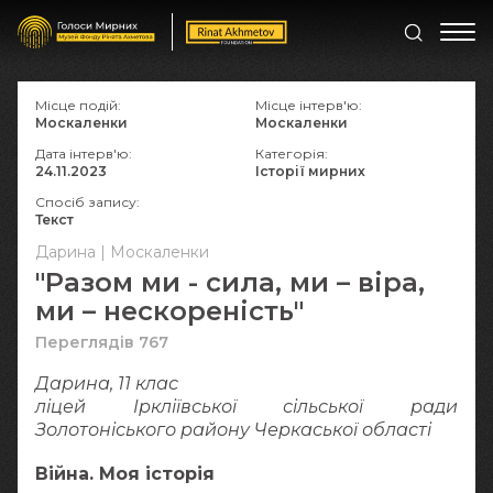
Місце подій:
Місце інтерв'ю:
Москаленки
Москаленки
Дата інтерв'ю:
Категорія:
24.11.2023
Історії мирних
Спосіб запису:
Текст
Дарина | Москаленки
"Разом ми - сила, ми – віра,
ми – нескореність"
Переглядів 767
Дарина, 11 клас
ліцей Іркліївської сільської ради
Золотоніського району Черкаської області
Війна. Моя історія