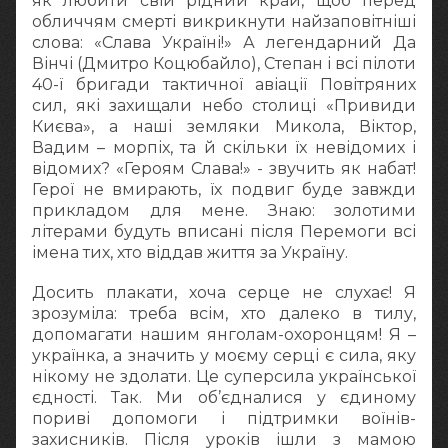
як любити свій рідний край, щоб перед
обличчям смерті викрикнути найзаповітніші
слова: «Слава Україні!» А легендарний Да
Вінчі (Дмитро Коцюбайло), Степан і всі пілоти
40-ї бригади тактичної авіації Повітряних
сил, які захищали небо столиці «Привиди
Києва», а наші земляки Микола, Віктор,
Вадим – морпіх, та й скільки їх невідомих і
відомих? «Героям Слава!» - звучить як набат!
Герої не вмирають, їх подвиг буде завжди
прикладом для мене. Знаю: золотими
літерами будуть вписані після Перемоги всі
імена тих, хто віддав життя за Україну.
Досить плакати, хоча серце не слухає! Я
зрозуміла: треба всім, хто далеко в тилу,
допомагати нашим янголам-охоронцям! Я –
українка, а значить у моєму серці є сила, яку
нікому не здолати. Це суперсила української
єдності. Так. Ми об’єдналися у єдиному
пориві допомоги і підтримки воїнів-
захисників. Після уроків ішли з мамою