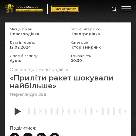
Місце подій:
Місце інтерв'ю:
Новогродівка
Новогродівка
Дата інтерв'ю:
Категорія:
12.02.2024
Історії мирних
Спосіб запису:
Тривалість:
Аудіо
00:30
Олександр | Новогродівка
«Приліти ракет шокували
найбільше»
Переглядів 356
Поділитися: