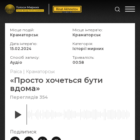
Місце подій:
Місце інтерв'ю:
Краматорськ
Краматорськ
Дата інтерв'ю:
Категорія:
15.02.2024
Історії мирних
Спосіб запису:
Тривалість:
Аудіо
00:58
Раїса | Краматорськ
«Просто хочеться бути
вдома»
Переглядів 354
Поділитися: