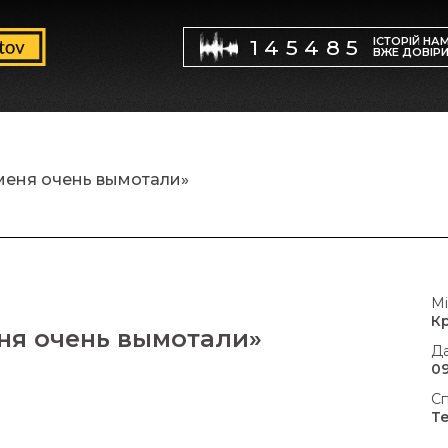
ІСТОРІЙ НА
145485
ВЖЕ ДОВІР
меня очень вымотали»
Мі
К
ня очень вымотали»
Да
09
Сп
Т