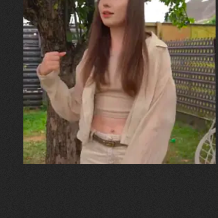
30.07.2026
Калина, Дарина та Віра Папроцькі
"Хвиля була, як від моря,
прозора і велика… Я ледве
встигла схопити племінницю"