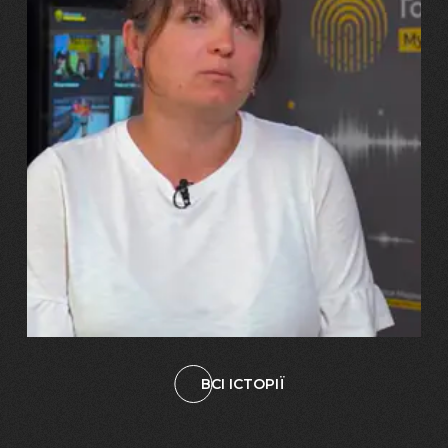
29.07.2026
Марина, Ваїд та Аміна Харченко
"Попри всі втрати, ми не
зламалися: тепер я бачу
свого вбитого чоловіка у
наших дітях"
ВСІ ІСТОРІЇ