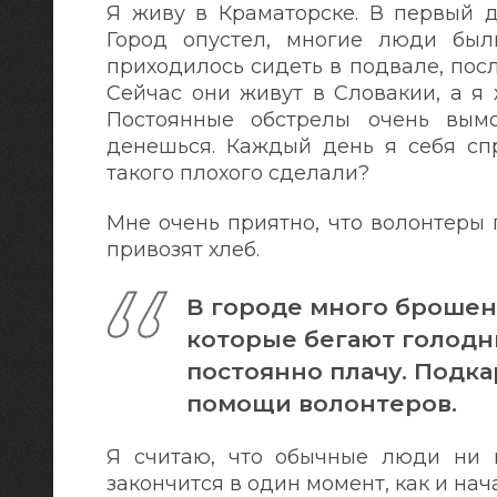
Я живу в Краматорске. В первый д
Город опустел, многие люди был
приходилось сидеть в подвале, пос
Сейчас они живут в Словакии, а я 
Постоянные обстрелы очень вымо
денешься. Каждый день я себя сп
такого плохого сделали?
Мне очень приятно, что волонтеры
привозят хлеб.
В городе много броше
которые бегают голодны
постоянно плачу. Подк
помощи волонтеров.
Я считаю, что обычные люди ни в
закончится в один момент, как и нач