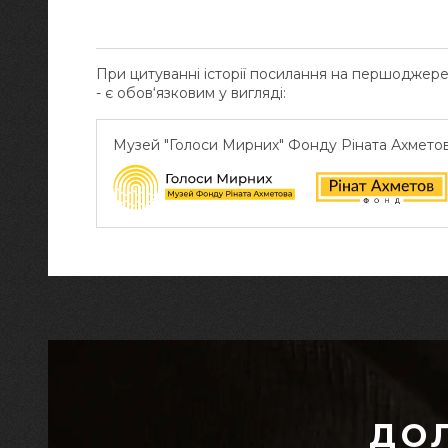
При цитуванні історії посилання на першоджер
- є обов‘язковим у вигляді:
Музей "Голоси Мирних" Фонду Ріната Ахмето
ДО