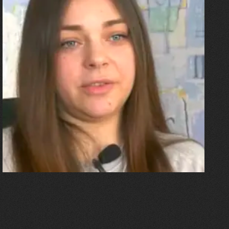
27.07.2026
Олександра Лініченко
"Я перенесла 11 операцій, та
плакала від фантомного
болю. Але маленька донька
бере за руку і змушує йти
далі"