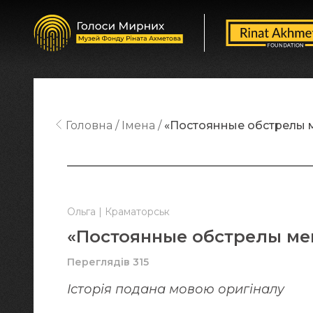
Головна
Імена
«Постоянные обстрелы 
Ольга | Краматорськ
«Постоянные обстрелы ме
Переглядів 315
Історія подана мовою оригіналy