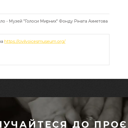
ело - Музей "Голоси Мирних" Фонду Ріната Ахметова
ва
https://civilvoicesmuseum.org/
ЛУЧАЙТЕСЯ ДО ПРОЄ