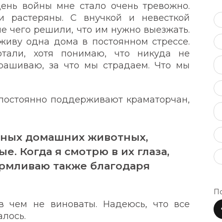
ень войны мне стало очень тревожно.
и растеряны. С внучкой и невесткой
ле чего решили, что им нужно выезжать.
живу одна дома в постоянном стрессе.
тали, хотя понимаю, что никуда не
рашиваю, за что мы страдаем. Что мы
 постоянно поддерживают краматорчан,
нных домашних животных,
е. Когда я смотрю в их глаза,
армливаю также благодаря
По
 чем не виноваты. Надеюсь, что все
алось.