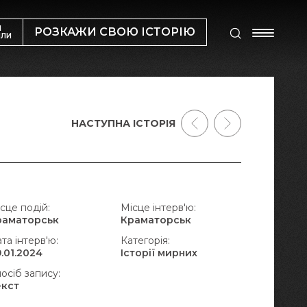
М
РОЗКАЖИ СВОЮ ІСТОРІЮ
ИЛИ
НАСТУПНА ІСТОРІЯ
сце подій:
Місце інтерв'ю:
раматорськ
Краматорськ
та інтерв'ю:
Категорія:
.01.2024
Історії мирних
осіб запису:
екст